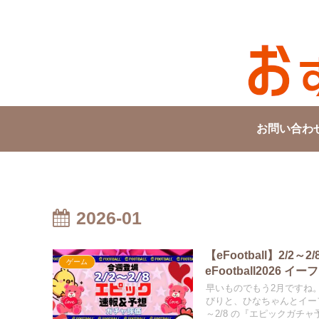
お問い合わ
2026-01
【eFootball】2
ゲーム
eFootball2026 イー
早いものでもう2月ですね
びりと、ひなちゃんとイー
～2/8 の『エピックガチャ