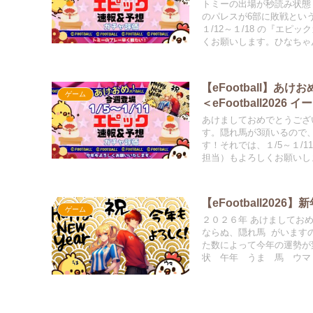
トミーの出場が秒読み状態
のパレスが6部に敗戦とい
１/12～１/18 の『エピ
くお願いします。ひなち
@HINAandPAPA
【eFootball】あ
ゲーム
＜eFootball2026
あけましておめでとうござ
す。隠れ馬が3頭いるので
す！それでは、１/5～１/1
担当）もよろしくお願いし
す。 ⇒ @HINAandPAP
【eFootball202
ゲーム
２０２６年 あけましてお
ならぬ、隠れ馬 がいます
た数によって今年の運勢が
状 午年 うま 馬 ウマ