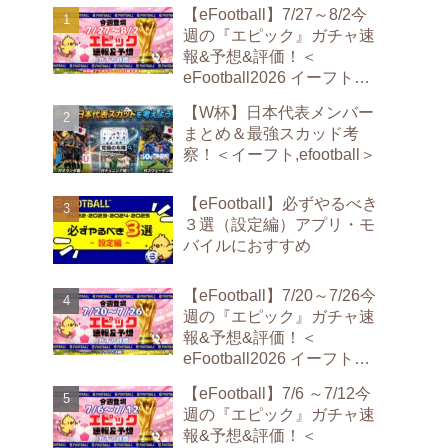
【eFootball】7/27～8/2今
週の『エピック』ガチャ速
報&予想&評価！＜
eFootball2026 イーフト
epic＞
【W杯】日本代表メンバー
まとめ＆最強スカッド考
察！＜イーフト,efootball＞
【eFootball】必ずやるべき
３選（設定編）アプリ・モ
バイルにおすすめ
【eFootball】7/20～7/26今
週の『エピック』ガチャ速
報&予想&評価！＜
eFootball2026 イーフト
epic＞
【eFootball】7/6 ～7/12今
週の『エピック』ガチャ速
報&予想&評価！＜