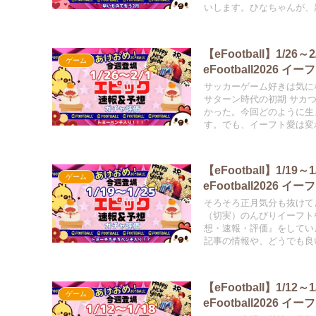
いします。ひなちゃんが
@HINAandPAPA
【eFootball】1
ゲーム
eFootball2026 イー
サッカーゲーム好きは気に
サターン時代の初期 サカ
かった。今回どのように生
す。でも、イーフト愛は変わ
予想・速報・評価』をしてい
新記事の情報や、どうでも良
【eFootball】1
ゲーム
eFootball2026 イー
そろそろ正月気分も抜けて
（切実）のんびりイーフトや
想・速報・評価』をしていき
記事の情報や、どうでも良い
【eFootball】1
ゲーム
eFootball2026 イー