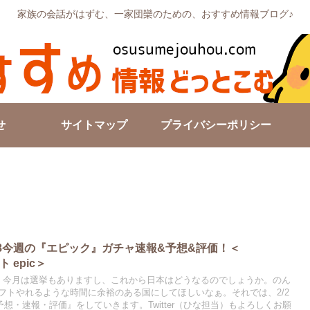
家族の会話がはずむ、一家団欒のための、おすすめ情報ブログ♪
せ
サイトマップ
プライバシーポリシー
/2～2/8今週の『エピック』ガチャ速報&予想&評価！＜
フト epic＞
。今月は選挙もありますし、これから日本はどうなるのでしょうか。のん
フトやれるような時間に余裕のある国にしてほしいなぁ。それでは、2/2
予想・速報・評価』をしていきます。Twitter（ひな担当）もよろしくお願