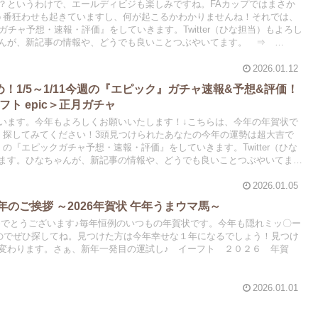
？というわけで、エールディビジも楽しみですね。FAカップではまさか
う番狂わせも起きていますし、何が起こるかわかりませんね！それでは、
ックガチャ予想・速報・評価』をしていきます。Twitter（ひな担当）もよろし
ゃんが、新記事の情報や、どうでも良いことつぶやいてます。 ⇒
2026.01.12
けおめ！1/5～1/11今週の『エピック』ガチャ速報&予想&評価！
 イーフト epic＞正月ガチャ
います。今年もよろしくお願いいたします！↓こちらは、今年の年賀状で
、探してみてください！3頭見つけられたあなたの今年の運勢は超大吉で
1 の『エピックガチャ予想・速報・評価』をしていきます。Twitter（ひな
ます。ひなちゃんが、新記事の情報や、どうでも良いことつぶやいてま
A
2026.01.05
6】新年のご挨拶 ～2026年賀状 午年うまウマ馬～
めでとうございます♪毎年恒例のいつもの年賀状です。今年も隠れミッ〇ー
のでぜひ探してね。見つけた方は今年幸せな１年になるでしょう！見つけ
変わります。さぁ、新年一発目の運試し♪ イーフト ２０２６ 年賀
2026.01.01