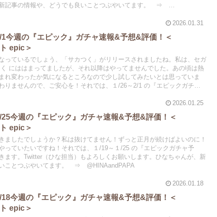
、新記事の情報や、どうでも良いことつぶやいてます。 ⇒
2026.01.31
/26～2/1今週の『エピック』ガチャ速報&予想&評価！＜
フト epic＞
なっているでしょう、「サカつく」がリリースされましたね。私は、セガ
つく にははまってましたが、それ以降はやってませんでした。あの頃は熱
まれ変わったか気になるところなので少し試してみたいとは思っていま
りませんので、ご安心を！それでは、１/26～2/1 の『エピックガチャ
きます。Twitter（ひな担当）もよろしくお願いします。ひなちゃんが、
いことつぶやいてます。 ⇒ @HINAandPAPA
2026.01.25
/19～1/25今週の『エピック』ガチャ速報&予想&評価！＜
フト epic＞
きましたでしょうか？私は抜けてません！ずっと正月が続けばよいのに！
っていたいですね！それでは、１/19～１/25 の『エピックガチャ予
ます。Twitter（ひな担当）もよろしくお願いします。ひなちゃんが、新
ことつぶやいてます。 ⇒ @HINAandPAPA
2026.01.18
/12～1/18今週の『エピック』ガチャ速報&予想&評価！＜
フト epic＞