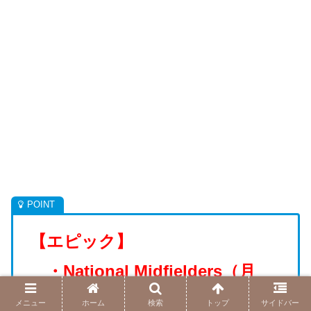
【エピック】
・
National Midfielders
（月
曜）
メニュー
ホーム
検索
トップ
サイドバー