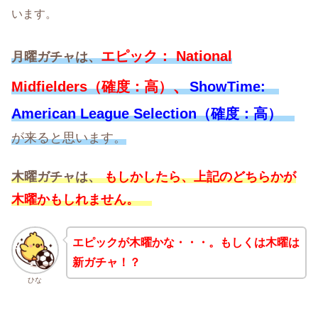
います。
エピック：
N
ational
月曜ガチャは、
、
Midfielders
（確度：高）
ShowTime:
American League Selection
（確度：高）
が来ると思います。
木曜ガチャは、
もしかしたら、上記のどちらかが
木曜かもしれません。
エピックが木曜かな・・・。もしくは木曜は
新ガチャ！？
ひな