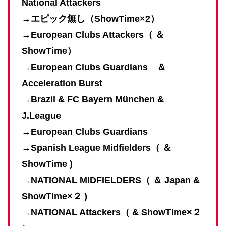
National Attackers
→
エピック無し（ShowTime×2）
→European Clubs Attackers（ ＆
ShowTime）
→European Clubs Guardians ＆
Acceleration Burst
→Brazil &
FC Bayern München &
J.League
→European Clubs Guardians
→Spanish League Midfielders（ ＆
ShowTime )
→NATIONAL MIDFIELDERS
（
＆ Japan &
ShowTime×２
)
→
NATIONAL Attackers（ &
ShowTime×２