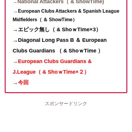
National Attackers（ &
ShowTime)
→
→
European Clubs Attackers &
Spanish League
Midfielders（ ＆
ShowTime）
→
エピック無し
（ &
ShoｗTime×3
）
→Diagonal Long Pass B ＆ European
Clubs Guardians （ & ShoｗTime ）
→
European Clubs Guardians &
J.League（ & ShoｗTime×２）
→今回
スポンサードリンク