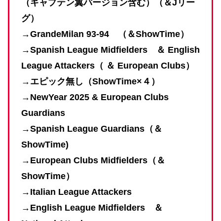
（キャプテン翼バージョン含む）（＆Jリー
グ）
→
GrandeMilan 93-94 （＆ShowTime）
→
Spanish League Midfielders ＆ English
League Attackers（ ＆ European Clubs）
→エピック無し（ShowTime×４）
→NewYear 2025 &
European Clubs
Guardians
→Spanish League Guardians（＆
ShowTime)
→
European Clubs Midfielders（＆
ShowTime）
→Italian League Attackers
→English League Midfielders ＆