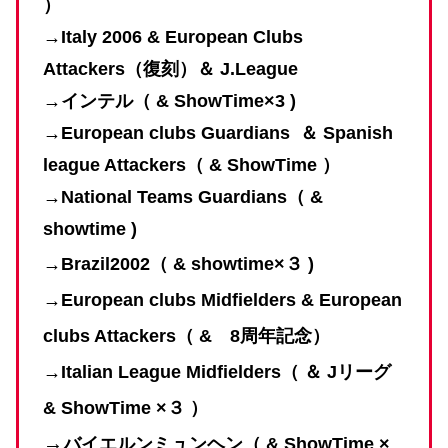
）
→
Italy 2006 & European Clubs
A
ttackers（復刻）＆ J.League
→インテル
（ & ShowTime×3 )
→European clubs Guardians ＆ Spanish
league Attackers
（ &
ShowTime ）
→
National Teams Guardians（ &
showtime )
→Brazil2002（ & showtime×３ )
→European clubs Midfielders & European
clubs Attackers（ & 8周年記念）
→
Italian League Midfielders（ ＆ Jリーグ
& ShowTime ×３ ）
→
バイエルンミュンヘン（ &
ShowTime ×