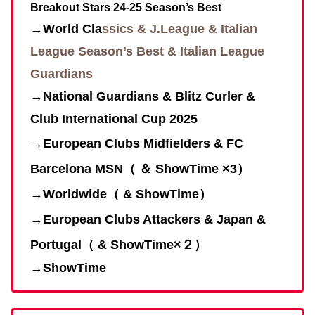
Breakout Stars 24-25 Season’s Best
→
World Cla
ssics &
J.League &
Italian
League Season’s Best &
Italian League
Guardians
→
National Guardians & Blitz Curler &
Club International Cup 2025
→
European Clubs Midfielders & FC
Barcelona MSN（ ＆ ShowTime ×3）
→Worldwide（ & ShowTime）
→European Clubs Attackers & Japan &
Portugal（ & ShowTime×２）
→
ShowTim
e