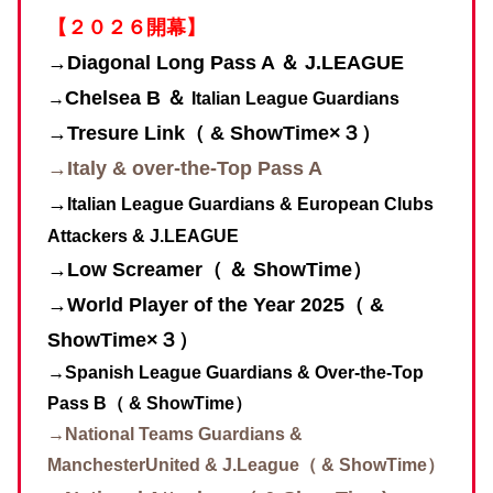
【２０２６開幕】
→Diagonal Long Pass A ＆ J.LEAGUE
Chelsea B ＆
→
Italian League Guardians
→Tresure Link（ & ShowTime×３）
→Italy & over-the-Top Pass A
→
Italian League Guardians &
European Clubs
Attackers &
J.LEAGUE
→Low Screamer（ ＆
ShowTime）
→World Player of the Year 2025（ &
ShowTime×３）
→Spanish League Guardians &
Over-the-Top
Pass B（ &
ShowTime）
→
National Teams Guardians &
ManchesterUnited &
J.League（ &
ShowTime）