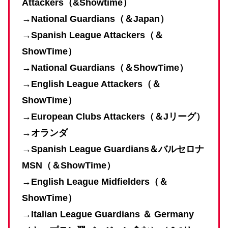
Attackers（&
Showtime）
→
National Guardians（＆
Japan）
→
Spanish League Attackers（＆
ShowTime）
→
National Guardians（＆ShowTime）
→English League Attackers（＆
ShowTime）
→European Clubs Attackers（＆Jリーグ）
→オランダ
→Spanish League Guardians＆バルセロナ
MSN（＆ShowTime）
→English League Midfielders（＆
ShowTime）
→Italian League Guardians ＆
Germany