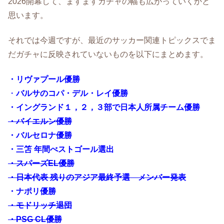
2026開幕して、ますますガチャの幅も広がっていくかと
思います。
それでは今週ですが、最近のサッカー関連トピックスでま
だガチャに反映されていないものを以下にまとめます。
・
リヴァプール優勝
・
バルサのコパ・デル・レイ優勝
・イングランド１，２，３部で日本人所属チーム優勝
・バイエルン優勝
・バルセロナ優勝
・三笘 年間べストゴール選出
・スパーズEL優勝
・日本代表 残りのアジア最終予選 メンバー発表
・ナポリ優勝
・モドリッチ退団
・PSG CL優勝