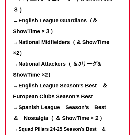
３ )
→
English League Guardians（＆
ShowTime ×３）
→National Midfielders（ & ShowTime
×2）
→National
Attackers
（
＆Jリーグ
&
ShowTime ×2）
→English League Season’s Best ＆
European Clubs Season’s Best
→Spanish League Season’s Best
＆ Nostalgia（ ＆ ShowTime ×２）
→
Squad Pillars 24-25 Season’s Best ＆