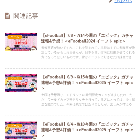
ひなパパ
関連記事
【eFootball】7/8～7/14今週の『エピック』ガチャ
ゲーム
速報&予想！＜eFootball2024 イーフト epic＞
都知事選が熱いですね！これを読まれている時はすでに都知事が決
定しているかもしれませんが、日本を良い方向に転換させてくれる
方になってほしいものです。皆がイーフトに好きなだけ課金できる
くらい余裕のある社会にしていただきたいですね。それでは、7/8
～7/14 の『エピックガチャ予想』をしていきます。Twitter（ひな
担当）もよろしくお願いします。ひなちゃんが、新記事の情報や、
どうでも良いことつぶやいてます。 ⇒ @HINAandPAPA
【eFootball】6/9～6/15今週の『エピック』ガチャ
ゲーム
速報&予想&評価！＜eFootball2025 イーフト epic
＞
土曜は予想通り、モドリッチ48時間限定ガチャが来ましたね。た
だ、ワールドカップモドリッチを持っている方にとっては、少々残
念な能力でした。今回は残念ではありましたが、楽しみが増えるの
で定期的に48時間限定ガチャは開催してほしいです。それでは、
6/9～6/15 の『エピックガチャ予想』をしていきます。Twitter（ひ
な担当）もよろしくお願いします。ひなちゃんが、新記事の情報
や、どうでも良いことつぶやいてます。 ⇒ @HINAandPAPA
【eFootball】8/4～8/10今週の『エピック』ガチャ
ゲーム
速報&予想&評価！＜eFootball2025 イーフト epic
＞