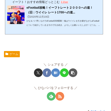
イーフト！おすすめ情報どっとこむ
1 User
eFootball攻略！イーフトレート２０００への道！
（旧：ウイイレ レート1700への道...
🕒️2020年12月19日
ひな＆パパ早いものでeFootball2026開幕！魂はウイイレを引き継ぎながらeFootball
について紹介していきますので引き続き、よろしくお願いいたします！どうも、ひ
な＆パパ です。親子でウイイレを楽しみながら記事を書いていたら、いつのまにや
ら記事数も増え、嬉しい事に見てくれている方も大幅に増えてきました！ありがと
うございます。そんなこんなで記事も増えてきましたので、「ウイイレ（eFootbal
l）に役立つ記事」のみの特別サイトを設けました。ここにウイイレ（eFootball）情
報をまとめていきますので、参考にしていただけると...
ゲーム
シェアする
ひなパパをフォローする