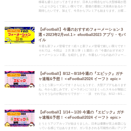
移籍も盛り上がってきてますが、日本人が残念ながら大型移籍が思
ったより少なくて寂しい限りです。最後の最後に大発表があるか？
期待したいです。加えて、今月からプレミアも始まります。土曜に
は久しぶりにブライトンの試合を見れて良かったです。まだまだ本
調子ではなさそうですが、開幕までには調子を上げていってくれる
はず！それでは、8/4～8/10 の『エピックガチャ予想』をしていき
ます。Twitter（ひな担当）もよろしくお願いします。ひなちゃん
【eFootball】今週のおすすめフォーメーション３
ゲーム
が、新記事の情報や、どうでも良いことつぶやいてます。 ⇒
選＜2023年2月vol.1＞ efootball2023 アプリ・モバ
@HINAandPAPA
イル
今週も新フォメ登場です！続々と新フォメ登場で嬉しい限りです！
それでは、今回は ２月 第１弾（１週目）の『今週のおすすめフ
ォーメーション３選』を紹介します。今週もいつものあのフォーメ
ーション、特殊なフォーメーション、人気のフォーメーション、が
登場しています。
【eFootball】8/12～8/18今週の『エピック』ガチ
ゲーム
ャ速報&予想！＜eFootball2024 イーフト epic＞
とうとう新シーズンです！さらにもうすぐ、大型アプデもあります
ね。今から楽しみです。ピーラポンにつけまくったスキルが無駄に
なりそうなのが気がかりですが・・・涙 それでは、8/12～8/18
の『エピックガチャ予想』をしていきます。Twitter（ひな担当）も
よろしくお願いします。ひなちゃんが、新記事の情報や、どうでも
良いことつぶやいてます。 ⇒ @HINAandPAPA
【eFootball】1/14～1/20 今週の『エピック』ガチ
ゲーム
ャ速報&予想！＜eFootball2024 イーフト epic＞
とうとうアジアカップが始まりました。日本は優勝が至上命題にな
っている感じではありますが、ガン引きされる可能性の高いアジア