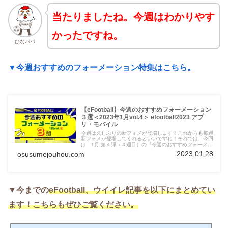
当たりましたね。今週はわかりやす
かったですね。
ひなパパ
▼今週おすすめのフォーメーション特集はこちら。
【eFootball】今週のおすすめフォーメーション
３選＜2023年1月vol.4＞ efootball2023 アプ
リ・モバイル
今週は久しぶりの新フォメが登場します！これからも毎週
新フォメが登場してくれるといいですね！それでは、今回
は 1月 第４弾（４週目）の『今週のおすすめフォーメー
ション３選』を紹介します。今週もいつものあのフォーメ
2023.01.28
osusumejouhou.com
ーション、特殊なフォーメーション、人気のフォーメーシ
ョン、が登場しています。
▼今までの
eFootball、
ウイイレ記事を以下にまとめてい
ます！こちらもぜひご覧ください。