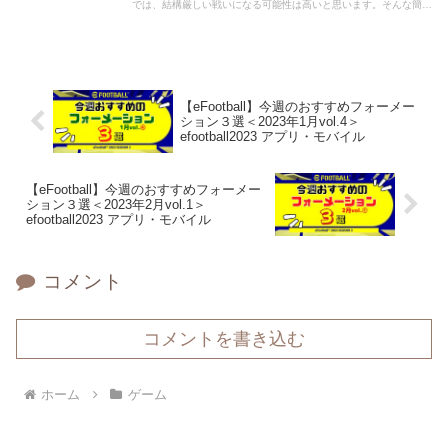
では、結構厳しい戦いになる可能性は高いと思います。そんな簡単
に勝てるわけではない・・・。とはいいつつ、それでも最近の日本
代表はそれを突き破るだけの攻撃力を備えているというのも事
実・・・。パパとしては１．５軍くらいまでなら、かなりの確率で
決勝まではいくだろうとは思いますが、元旦に見に行ったタイ戦の
前半メンバーだと正直決勝進出すらも危ういレベルと感じましたの
で、メンバー次第では残念な結果になる可能性も十分にありえると
【eFootball】今週のおすすめフォーメー
思っています。というわけで、監督の采配もかなり重要になってく
ション３選＜2023年1月vol.4＞
るので、ポイチガンバレ！それでは、1/14～1/20の『エピックガ
efootball2023 アプリ・モバイル
チャ予想』をしていきます。Twitter（ひな担当）もよろしくお願い
します。ひなちゃんが、新記事の情報や、どうでも良いことつぶや
いてます。 ⇒ @HINAandPAPA
【eFootball】今週のおすすめフォーメー
ション３選＜2023年2月vol.1＞
efootball2023 アプリ・モバイル
コメント
コメントを書き込む
ホーム
ゲーム