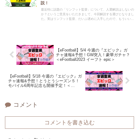
説！
最近特に話題の「リンフット監督」について、人選解説はしないの
か？というご意見をいただきまして、今回解説する運びとなりまし
た。実はリンフット監督、だいぶ遅めに入手したので、もういいか
な？と思っていたのですが、まだまだ人気で、要望もいただきまし
たので、せっかくなので紹介することとしました。ぜひ、人選解説
を参考にしていただければ幸いです。今回は意外な組みあわせも紹
介しています。
【eFootball】5/4 今週の『エピック』ガ
チャ速報&予想！GW突入！豪華ガチャ？
＜eFootball2023 イーフト epic＞
【eFootball】5/18 今週の『エピック』ガ
チャ速報&予想！とうとうシーズン５！
モバイル6周年記念も開催予定！＜
eFootball2023 イーフト epic＞
コメント
コメントを書き込む