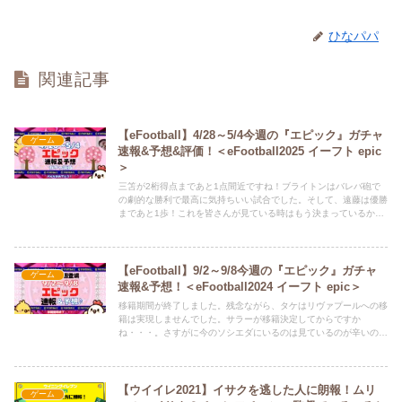
ひなパパ
関連記事
【eFootball】4/28～5/4今週の『エピック』ガチャ
ゲーム
速報&予想&評価！＜eFootball2025 イーフト epic
＞
三笘が2桁得点まであと1点間近ですね！ブライトンはバレバ砲で
の劇的な勝利で最高に気持ちいい試合でした。そして、遠藤は優勝
まであと1歩！これを皆さんが見ている時はもう決まっているか
も！？それでは、4/28～5/4 の『エピックガチャ予想』をしていき
ます。Twitter（ひな担当）もよろしくお願いします。ひなちゃん
が、新記事の情報や、どうでも良いことつぶやいてます。 ⇒
@HINAandPAPA
【eFootball】9/2～9/8今週の『エピック』ガチャ
ゲーム
速報&予想！＜eFootball2024 イーフト epic＞
移籍期間が終了しました。残念ながら、タケはリヴァプールへの移
籍は実現しませんでした。サラーが移籍決定してからですか
ね・・・。さすがに今のソシエダにいるのは見ているのが辛いので
早く移籍してほしいですね。田中碧選手のリーズ移籍は良かった。
来季はきっとプレミア昇格！それでは、9/2～9/8 の『エピックガ
チャ予想』をしていきます。Twitter（ひな担当）もよろしくお願い
します。ひなちゃんが、新記事の情報や、どうでも良いことつぶや
【ウイイレ2021】イサクを逃した人に朗報！ムリ
ゲーム
いてます。 ⇒ @HINAandPAPA