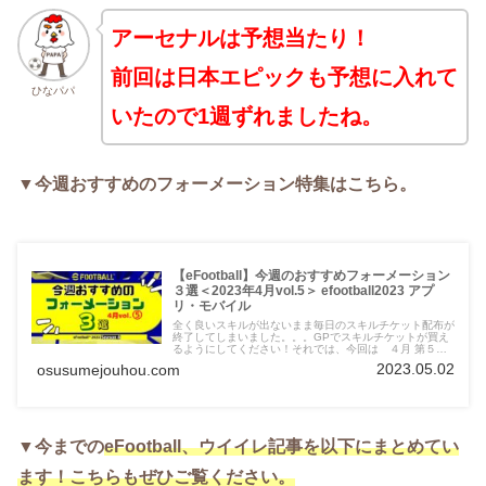
アーセナルは予想当たり！
前回は日本エピックも予想に入れて
ひなパパ
いたので1週ずれましたね。
▼今週おすすめのフォーメーション特集はこちら。
【eFootball】今週のおすすめフォーメーション
３選＜2023年4月vol.5＞ efootball2023 アプ
リ・モバイル
全く良いスキルが出ないまま毎日のスキルチケット配布が
終了してしまいました。。。GPでスキルチケットが買え
るようにしてください！それでは、今回は ４月 第５弾
（4/27～5/4） の『今週のおすすめフォーメーション３
2023.05.02
osusumejouhou.com
選』を紹介します。今週もいつものあのフォーメーショ
ン、特殊なフォーメーション、人気のフォーメーション、
が登場しています。初心者の方はもちろん、ベテランも使
えるフォーメーションを紹介していきますので、よろしく
お願いいたします。Twitter（ひな担当）もよろしくお願い
します。ひなちゃんが、新記事の情報や、どうでも良いこ
▼今までの
eFootball、
ウイイレ記事を以下にまとめてい
とつぶやいてます。 ⇒ @HINAandPAPA
ます！こちらもぜひご覧ください。