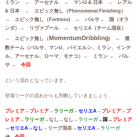
ミラン → アーセナル → マンU & 日本 → レアル
& 日本 → エピック無し（Phenomenal Finishing）
→ エピック無し（Fortress) → バルサ→ 国（オラ
ンダ）→ リヴァプール → セリエA（チーム混在）
MomentumDribbling
→ エピック無し（
) → 複
数チーム（
バルサ、
マンU、
バイエルン、
ミラン、
インテ
ル、
アーセナル、
ローマ、
モナコ
）→ ミラン → バル
サ
→ 今回
という流れとなっています。
登場リーグの流れからも判断していきましょう。
プレミア
→
プレミア
→
ラリーガ
→
セリエA
→
プレミア
→
プ
レミア
→
ラリーガ
→なし→なし→
ラリーガ
→国→
プレミア
→
セリエA→なし
→リーグ混在→
セリエA
→
ラリーガ
⇒
今回