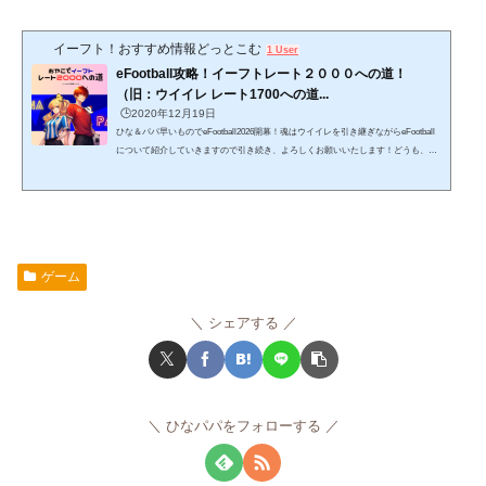
イーフト！おすすめ情報どっとこむ
1 User
eFootball攻略！イーフトレート２０００への道！
（旧：ウイイレ レート1700への道...
🕒️2020年12月19日
ひな＆パパ早いものでeFootball2026開幕！魂はウイイレを引き継ぎながらeFootball
について紹介していきますので引き続き、よろしくお願いいたします！どうも、ひ
な＆パパ です。親子でウイイレを楽しみながら記事を書いていたら、いつのまにや
ら記事数も増え、嬉しい事に見てくれている方も大幅に増えてきました！ありがと
うございます。そんなこんなで記事も増えてきましたので、「ウイイレ（eFootbal
l）に役立つ記事」のみの特別サイトを設けました。ここにウイイレ（eFootball）情
報をまとめていきますので、参考にしていただけると...
ゲーム
シェアする
ひなパパをフォローする