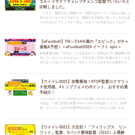
エル＞イサク？チェレフチェンコ監督でいろいろと
比較しました。
「イサク」難民の方に朗報です！世間ではホーランド並みに強いと
言われているイサクですので、獲得できず残念に思っている方も多
いのではないでしょうか？実は、ひなパパも本垢ではムリエル×３
とフィーバーしてしまいました。そこで、今回ムリエルでイサクの
代役ができるのか？また、イサク以上に使える使い方はないか？ム
リエルだけでなく他にもっと良い選手はいないのか？と考え、今回
いろいろと試してみましたので紹介していきたいと思います。それ
【eFootball】7/8～7/14今週の『エピック』ガチャ
ゲーム
では、別記事でも紹介（おすすめ）している「チェレフチェンコ監
速報&予想！＜eFootball2024 イーフト epic＞
督」を使いいろいろと試してみましたので、早速紹介していきま
都知事選が熱いですね！これを読まれている時はすでに都知事が決
す。
定しているかもしれませんが、日本を良い方向に転換させてくれる
方になってほしいものです。皆がイーフトに好きなだけ課金できる
くらい余裕のある社会にしていただきたいですね。それでは、7/8
～7/14 の『エピックガチャ予想』をしていきます。Twitter（ひな
担当）もよろしくお願いします。ひなちゃんが、新記事の情報や、
どうでも良いことつぶやいてます。 ⇒ @HINAandPAPA
【ウイイレ2021】攻撃最強！4TOP監督ロクマリッ
ゲーム
チ使用感、4トップフォメのポイント、おすすめ選
手紹介！
こんにちは、レート1500がなかなか越えられないひなパパです。
今回は、一部で話題の攻撃力ＭＡＸの4TOP監督について、使用
感、ポイント、おすすめ選手等を紹介していきたいと思います。ち
なみに、決して4TOPはネタフォメではありません。実用性もあり
ますのでぜひ、参考にしていただければと思います。
【ウイイレ2021】大注目！「フィリップス リン
ゲーム
フット」監督、5バック最強監督（5212）人選解