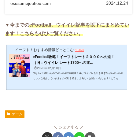
で、ぜひ、ご活用ください。Twitter（ひな担当）もよろし
2024.12.24
osusumejouhou.com
くお願いします。新記事の情報や、どうでも良いことつぶ
やいてます。 ⇒ ＠HINAandPAPA
▼今までの
eFootball、
ウイイレ記事を以下にまとめてい
ます！こちらもぜひご覧ください。
イーフト！おすすめ情報どっとこむ
1 User
eFootball攻略！イーフトレート２０００への道！
（旧：ウイイレ レート1700への道...
🕒️2020年12月19日
ひな＆パパ早いものでeFootball2026開幕！魂はウイイレを引き継ぎながらeFootball
について紹介していきますので引き続き、よろしくお願いいたします！どうも、ひ
な＆パパ です。親子でウイイレを楽しみながら記事を書いていたら、いつのまにや
ら記事数も増え、嬉しい事に見てくれている方も大幅に増えてきました！ありがと
うございます。そんなこんなで記事も増えてきましたので、「ウイイレ（eFootbal
l）に役立つ記事」のみの特別サイトを設けました。ここにウイイレ（eFootball）情
報をまとめていきますので、参考にしていただけると...
ゲーム
シェアする