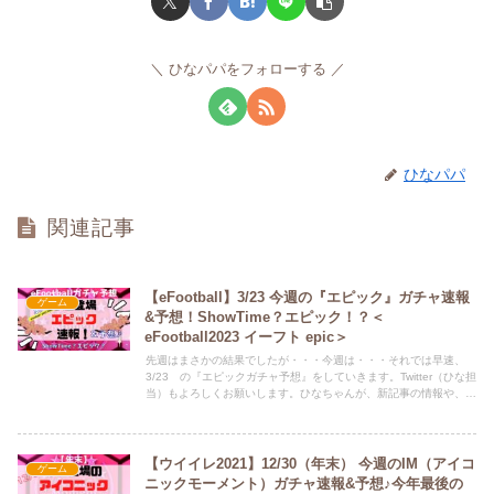
ひなパパをフォローする
ひなパパ
関連記事
【eFootball】3/23 今週の『エピック』ガチャ速報
ゲーム
&予想！ShowTime？エピック！？＜
eFootball2023 イーフト epic＞
先週はまさかの結果でしたが・・・今週は・・・それでは早速、
3/23 の『エピックガチャ予想』をしていきます。Twitter（ひな担
当）もよろしくお願いします。ひなちゃんが、新記事の情報や、ど
うでも良いことつぶやいてます。 ⇒ @HINAandPAPA
【ウイイレ2021】12/30（年末） 今週のIM（アイコ
ゲーム
ニックモーメント）ガチャ速報&予想♪今年最後の