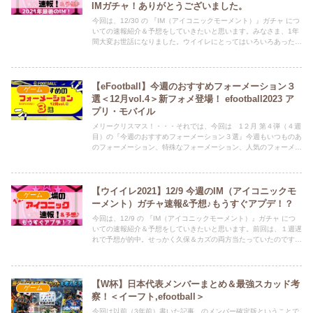
IMガチャ！ありがとうございました。
今回は、12/30 の 『IM（アイコニックモーメント）』ガチャ につ
いての速報紹介＆予想をしていきたいと思います。みなさま、1年
間大変お世話になりました。ウイイレにとってはいろいろあった1
年でしたが、私にとっては、ある意味一番ウイイレを楽しめた1年
でした。我が家のひなちゃん（子）が生まれる前からウイイレをや
っている（初代から）私に触発されて、小さい頃から（今も小さ
い）ウイイレをやっているうちのひなちゃん（子）とも今までで最
【eFootball】今週のおすすめフォーメーション３
ゲーム
も一緒にウイイレを楽しめた1年でした。・・・これからも、我が
選＜12月vol.4＞新フォメ登場！ efootball2023 ア
子の成長と共に、ウイイレ（eFootball）の成長・進化を見届けて
プリ・モバイル
いきたいと思いますので、今後ともよろしくお願いいたします。
メリークリスマス！・・・それでは、今回は 1２月 第４弾（４週
目）の『今週のおすすめフォーメーション３選』今週もいつものあ
のフォーメーション、特殊なフォーメーション、人気のフォーメー
ション、が登場しています。初心者の方はもちろん、ベテランも使
えるフォーメーションを紹介していきますので、よろしくお願いい
たします。
【ウイイレ2021】12/9 今週のIM（アイコニックモ
ゲーム
ーメント）ガチャ速報&予想♪もうすぐアプデ！？
今回は、12/9 の 『IM（アイコニックモーメント）』ガチャ につ
いての速報紹介＆予想をしていきたいと思います。前回は、１週遅
れで予想が的中。せっかく久保＆カズの両方当たっていたのです
が・・・ずらしてきますねｗそのあたりも踏まえて改めて今週も予
想していきたいと思います！eFootballになってからも新たな形で
紹介していくので、引き続きよろしくお願いいたします♪
【W杯】日本代表メンバーまとめ＆最強スカッド考
ゲーム
察！＜イーフト,efootball＞
今回は以前（3年前）書いた記事 のメンバー確定版ということで