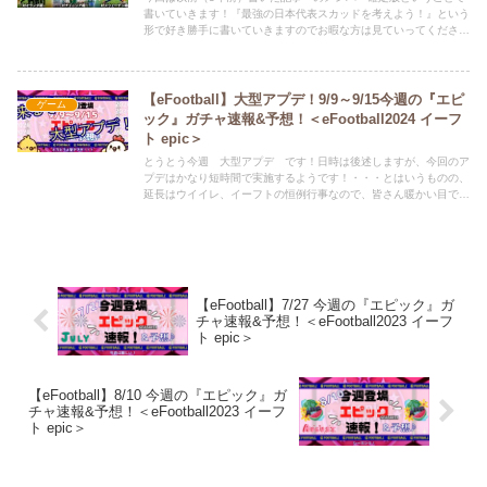
書いていきます！『最強の日本代表スカッドを考えよう！』という
形で好き勝手に書いていきますのでお暇な方は見ていってくださ
い。今回は、オランダ・チュニジア・スウェーデン戦のそれぞれの
スカッドを考えました。ぜひ、皆さんの考える日本代表スカッドも
教えていただけると嬉しいです。Twitter（ひな担当）もよろしくお
願いします。ひなちゃんが、新記事の情報や、どうでも良いことつ
【eFootball】大型アプデ！9/9～9/15今週の『エピ
ゲーム
ぶやいてます。 ⇒ @HINAandPAPA
ック』ガチャ速報&予想！＜eFootball2024 イーフ
ト epic＞
とうとう今週 大型アプデ です！日時は後述しますが、今回のア
プデはかなり短時間で実施するようです！・・・とはいうものの、
延長はウイイレ、イーフトの恒例行事なので、皆さん暖かい目で見
守りましょう♪あと、今のうちに 100BOX無料ガチャのために契約
更新チケットを集めておきましょうね！それでは、9/9～9/15 の
『エピックガチャ予想』をしていきます。Twitter（ひな担当）もよ
ろしくお願いします。ひなちゃんが、新記事の情報や、どうでも良
いことつぶやいてます。 ⇒ @HINAandPAPA
【eFootball】7/27 今週の『エピック』ガ
チャ速報&予想！＜eFootball2023 イーフ
ト epic＞
【eFootball】8/10 今週の『エピック』ガ
チャ速報&予想！＜eFootball2023 イーフ
ト epic＞