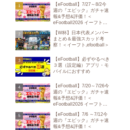
【eFootball】7/27～8/2今
週の『エピック』ガチャ速
報&予想&評価！＜
eFootball2026 イーフト
epic＞
【W杯】日本代表メンバー
まとめ＆最強スカッド考
察！＜イーフト,efootball＞
【eFootball】必ずやるべき
３選（設定編）アプリ・モ
バイルにおすすめ
【eFootball】7/20～7/26今
週の『エピック』ガチャ速
報&予想&評価！＜
eFootball2026 イーフト
epic＞
【eFootball】7/6 ～7/12今
週の『エピック』ガチャ速
報&予想&評価！＜