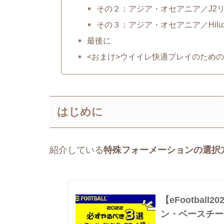
その２：アジア・オセアニア／J2
その３：アジア・オセアニア／Hilux R
最後に
<おまけ>ウイイレ快適プレイのため
はじめに
紹介している
特殊フォーメーションの選択
【eFootba
ン・ベースチー