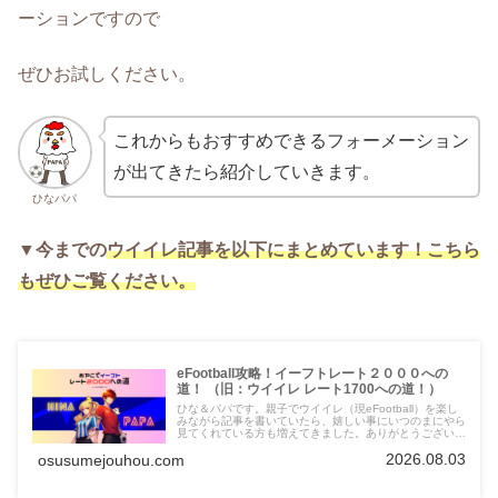
ーションですので
ぜひお試しください。
これからもおすすめできるフォーメーション
が出てきたら紹介していきます。
ひなパパ
▼今までの
ウイイレ記事を以下にまとめています！こちら
もぜひご覧ください。
eFootball攻略！イーフトレート２０００への
道！ （旧：ウイイレ レート1700への道！）
ひな＆パパです。親子でウイイレ（現eFootball）を楽し
みながら記事を書いていたら、嬉しい事にいつのまにやら
見てくれている方も増えてきました。ありがとうございま
す。そんなこんなで見てくださる方も、記事も増えてきま
2026.08.03
osusumejouhou.com
したので、「ウイイレ（eFootball）に役立つ記事」のみ
の特別サイトを設けました。ここにウイイレ
（eFootball）情報をまとめていきますので、参考にして
いただけると幸いです！これを見れば、レート１３００は