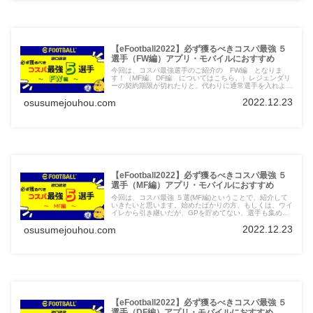
固い！目指せ１５００！いや、１７００！！！
【eFootball2022】必ず獲るべきコスパ最強 ５
選手（FW編）アプリ・モバイルにおすすめ
今回は、コスパ最強選手のご紹介の FW編 となりま
す！（MF編、DF編 についてはこちら。）レジェンダリ
ーの契約期限が切れたりと、代わりに通常選手を入れよう
と思っている方もいらっしゃるのではないでしょうか？そ
2022.12.23
osusumejouhou.com
んな方には特に参考にしていただければと思います。上級
者でもスカッドに入れたら面白い（使える）選手も選出し
ていますのでお楽しみに。それでは、今回は最も選手層の
厚いFWからコスパの高いおすすめの5選手を紹介したい
と思います。
【eFootball2022】必ず獲るべきコスパ最強 ５
選手（MF編）アプリ・モバイルにおすすめ
今回は、コスパ最強 ５選(MF編)ということで、紹介して
いきたいと思います。始めたばかりの方、もしくは、ウイ
イレから引き継いだが、GPを貯めてない、選手も集めて
いなかった・・・そんな方のためにコスパの高い選手を
2022.12.23
osusumejouhou.com
5名 選びました。GPはあまり持っていないけど、戦力
を増強したい！という方には参考になるかと思います。無
料配布チケットの利用先として、一番人気の無さそうな
（？）MFで、戦力不足に陥っている方が多いのではない
かと思いますので、まず今回は、MF からコスパの高いお
すすめの5選手紹介したいと思います。
【eFootball2022】必ず獲るべきコスパ最強 ５
選手（DF編）アプリ・モバイルにおすすめ