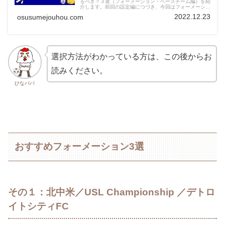
るべき？３選（フォーメーション・ベースチーム編）を紹
介します。前回の設定編につづき、今回はフォーメーショ
ン・ベースチーム編として紹介していきます！今回も、初
2022.12.23
osusumejouhou.com
心者の方はもちろん、前作からの方も知っておくべき内容
について紹介していきますので、よろしくお願いいたしま
す。
選択方法がわかっている方は、この後からお
読みください。
ひなパパ
おすすめフォーメーション3選
その１：北中米／USL Championship ／デトロ
イトシティFC