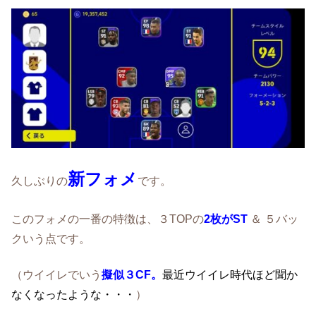
新フォメ
久しぶりの
です。
このフォメの一番の特徴は、３TOPの
2枚がST
＆ ５バッ
クいう点です。
（ウイイレでいう
擬似３CF。
最近ウイイレ時代ほど聞か
なくなったような・・・
）