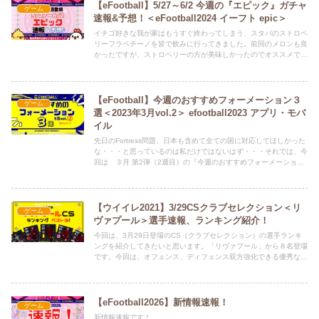
けるしかない！？それでは、8/25～8/31 の『エピックガチャ予
【eFootball】5/27～6/2 今週の『エピック』ガチャ
ゲーム
想・速報・評価』をしていきます。Twitter（ひな担当）もよろしく
速報&予想！＜eFootball2024 イーフト epic＞
お願いします。ひなちゃんが、新記事の情報や、どうでも良いこと
イチゴ好きな我が家はもうすぐ終わってしまう、スタバのストロベ
つぶやいてます。 ⇒ @HINAandPAPA
リーフラペチーノを皆で飲みに行ってきました。前回のメロンも良
かったですが、ストロベリーの方が美味しかったのでオススメで
す。ちなみに、カスタムは、以下3種類頼んでみましたが、個人的
には①が一番美味しかったです。①ホワイトモカシロップ・バニラ
シロップ・アーモンドミルク・エクストラホイップ②ホワイトモカ
シロップ・ブレべミルク・エクストラホイップ③エクストラホイッ
【eFootball】今週のおすすめフォーメーション３
ゲーム
プ・・・というわけでイーフトと全く関係ない情報から始まりまし
選＜2023年3月vol.2＞ efootball2023 アプリ・モバ
たが、ちゃんといつも通り、予想をしていきます！それでは、
イル
5/27～6/2の『エピックガチャ予想』をしていきます。Twitter（ひ
な担当）もよろしくお願いします。ひなちゃんが、新記事の情報
先日のFortress問題、日本も含めて全ての国に対応してほしかった
や、どうでも良いことつぶやいてます。 ⇒ @HINAandPAPA
な・・・と思っているのは私だけではないはず・・・それでは、今
回は ３月 第2弾（2週目）の『今週のおすすめフォーメーション
３選』を紹介します。今週もいつものあのフォーメーション、特殊
なフォーメーション、人気のフォーメーション、が登場していま
す。初心者の方はもちろん、ベテランも使えるフォーメーションを
紹介していきますので、よろしくお願いいたします。Twitter（ひな
【ウイイレ2021】3/29CSクラブセレクション＜リ
ゲーム
担当）もよろしくお願いします。ひなちゃんが、新記事の情報や、
ヴァプール＞選手速報、ランキング紹介！
どうでも良いことつぶやいてます。 ⇒ @HINAandPAPA
今回は、3月29日登場のCS（クラブセレクション）の選手ランキ
ングを紹介してきたいと思います。「リヴァプール」から８名登場
です。今回は、オフェンス、ディフェンス双方強化できる優秀な選
手が出ています。また、初登場の選手もいますので、ぜひご覧くだ
さい！
【eFootball2026】新情報速報！
ゲーム
新情報速報です！