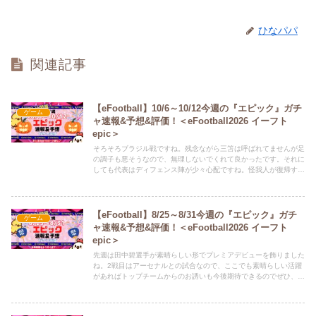
ひなパパ
関連記事
【eFootball】10/6～10/12今週の『エピック』ガチ
ゲーム
ャ速報&予想&評価！＜eFootball2026 イーフト
epic＞
そろそろブラジル戦ですね。残念ながら三笘は呼ばれてませんが足
の調子も悪そうなので、無理しないでくれて良かったです。それに
しても代表はディフェンス陣が少々心配ですね。怪我人が復帰すれ
ば大丈夫なのでしょうが・・・それでは、１０/６～１０/１２ の
『エピックガチャ予想・速報・評価』をしていきます。Twitter（ひ
な担当）もよろしくお願いします。ひなちゃんが、新記事の情報
や、どうでも良いことつぶやいてます。 ⇒ @HINAandPAPA
【eFootball】8/25～8/31今週の『エピック』ガチ
ゲーム
ャ速報&予想&評価！＜eFootball2026 イーフト
epic＞
先週は田中碧選手が素晴らしい形でプレミアデビューを飾りました
ね。2戦目はアーセナルとの試合なので、ここでも素晴らしい活躍
があればトップチームからのお誘いも今後期待できるのでぜひ、頑
張ってほしい！（これを書いているのはアーセナル戦前です。）そ
して、移籍期間ももう残りわずか・・・。タケだけでも移籍してほ
しいですね。アトレチコも獲らなそうですので、もうスパーズにか