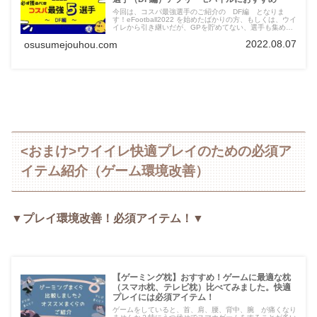
今回は、コスパ最強選手のご紹介の DF編 となりま
す！eFootball2022 を始めたばかりの方、もしくは、ウイ
イレから引き継いだが、GPを貯めてない、選手も集めて
いなかった・・・そんな方のために今回もコスパの高い選
2022.08.07
osusumejouhou.com
手を 5名 選びました。GPはあまり持っていないけ
ど、戦力を増強したい！という方に参考にしていただけれ
ば幸いです。
<おまけ>ウイイレ快適プレイのための必須ア
イテム紹介（ゲーム環境改善）
▼プレイ環境改善！必須アイテム！▼
【ゲーミング枕】おすすめ！ゲームに最適な枕
（スマホ枕、テレビ枕）比べてみました。快適
プレイには必須アイテム！
ゲームをしていると、首、肩、腰、背中、腕 が痛くなり