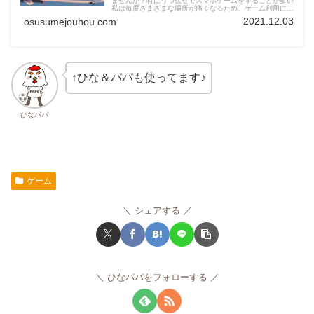
ませんか？特にうつ伏せでスマホゲームをすることが多い
私は毎度さまざまな場所が痛くなるため、ゲーム利用に適
したクッションや枕、椅子は無いものかと色々と試してい
2021.12.03
osusumejouhou.com
ました。結果、私と同じように困っている方に、十分おす
すめできるゲーミング枕、クッション（世間的にはテレビ
枕というようです。）が見つかりましたので、紹介してい
きたいと思います。今回は、いろいろと試した中で、寄り
かかるタイプと、うつ伏せで利用するタイプで、それぞれ
最もおすすめできるものを紹介していきたいと思いますの
で、良ければ参考にしていただければ幸いです。
↑ひな＆パパも使ってます♪
ひなパパ
ゲーム
シェアする
ひなパパをフォローする