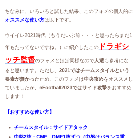
ちなみに、いろいろと試した結果、このフォメの個人的に
オススメな使い方
は以下です。
ウイイレ2021時代（もうだいぶ前・・・と思ったらまだ1
ドラギシ
年もたってないですね。）に紹介したこの
ッチ監督
のフォメとほぼ同様なので
人選
も参考にな
ると思います。ただし、
2021ではチームスタイルという
要素が無かった
ため、このフォメは
中央攻め
をオススメし
ていましたが、
eFootball2023ではサイド攻撃
をおすすめ
します！
【おすすめな使い方】
チームスタイル：サイドアタック
中盤2枚：CMF、DMF1枚ずつ（中盤はバランス重