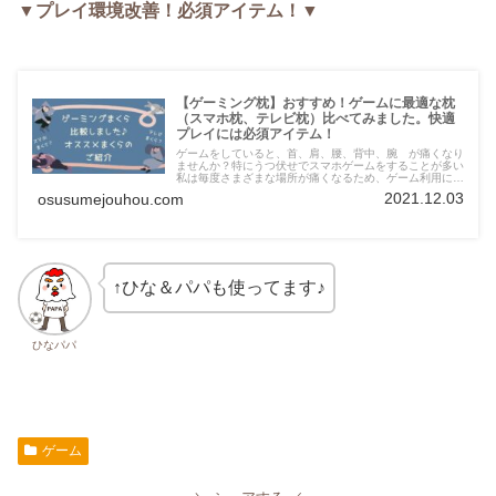
▼プレイ環境改善！必須アイテム！▼
【ゲーミング枕】おすすめ！ゲームに最適な枕
（スマホ枕、テレビ枕）比べてみました。快適
プレイには必須アイテム！
ゲームをしていると、首、肩、腰、背中、腕 が痛くなり
ませんか？特にうつ伏せでスマホゲームをすることが多い
私は毎度さまざまな場所が痛くなるため、ゲーム利用に適
したクッションや枕、椅子は無いものかと色々と試してい
2021.12.03
osusumejouhou.com
ました。結果、私と同じように困っている方に、十分おす
すめできるゲーミング枕、クッション（世間的にはテレビ
枕というようです。）が見つかりましたので、紹介してい
きたいと思います。今回は、いろいろと試した中で、寄り
かかるタイプと、うつ伏せで利用するタイプで、それぞれ
最もおすすめできるものを紹介していきたいと思いますの
で、良ければ参考にしていただければ幸いです。
↑ひな＆パパも使ってます♪
ひなパパ
ゲーム