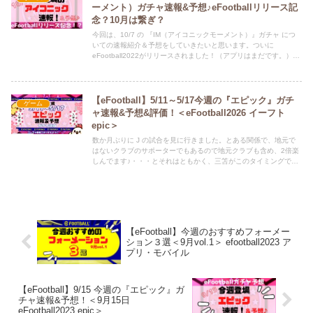
ーメント）ガチャ速報&予想♪eFootballリリース記
念？10月は繋ぎ？
今回は、10/7 の 『IM（アイコニックモーメント）』ガチャ につ
いての速報紹介＆予想をしていきたいと思います。ついに
eFootball2022がリリースされました！（アプリはまだです。）い
ろいろ批判があるようですが＾＾；とりあえずは試合におけるバグ
を優先してなおしてくれれば十分かと。正直、入場時スーツだけに
なるバグとかは面白いので放置でも個人的には構いません。。。改
善要望はシュートがもっさりしているので、もう少し爽快感がある
【eFootball】5/11～5/17今週の『エピック』ガチ
ゲーム
といいなぁ・・・と思います。（ミドルでスドンとなかなか決めら
ャ速報&予想&評価！＜eFootball2026 イーフト
れません。）そんなこんなで、かなりeFootballは大変な状況での
epic＞
船出になっていますが、ウイイレ予想ももう少しだけ、お付き合い
いただけると嬉しいです^^eFootballになってからも新たな形で紹
数か月ぶりに J の試合を見に行きました。とある関係で、地元で
介していくので、引き続きよろしくお願いいたします♪
はないクラブのサポーターでもあるので地元クラブも含め、2倍楽
しんでます♪・・・とそれはともかく、三笘がこのタイミングで怪
我するなんて・・・軽い肉離れくらいで済んでほしいです。W杯ま
でに完全復帰お願いします！それでは、5/11～5/17 の『エピック
ガチャ予想・速報・評価』をしていきます。Twitter（ひな担当）も
よろしくお願いします。ひなちゃんが、新記事の情報や、どうでも
良いことつぶやいてます。 ⇒ @HINAandPAPA
【eFootball】今週のおすすめフォーメー
ション３選＜9月vol.1＞ efootball2023 ア
プリ・モバイル
【eFootball】9/15 今週の『エピック』ガ
チャ速報&予想！＜9月15日
eFootball2023 epic＞