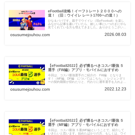
eFootball攻略！イーフトレート２０００への
道！ （旧：ウイイレ レート1700への道！）
ひな＆パパです。親子でウイイレ（現eFootball）を楽し
みながら記事を書いていたら、嬉しい事にいつのまにやら
見てくれている方も増えてきました。ありがとうございま
す。そんなこんなで見てくださる方も、記事も増えてきま
2026.08.03
osusumejouhou.com
したので、「ウイイレ（eFootball）に役立つ記事」のみ
の特別サイトを設けました。ここにウイイレ
（eFootball）情報をまとめていきますので、参考にして
いただけると幸いです！これを見れば、レート１３００は
固い！目指せ１５００！いや、１７００！！！
【eFootball2022】必ず獲るべきコスパ最強 ５
選手（FW編）アプリ・モバイルにおすすめ
今回は、コスパ最強選手のご紹介の FW編 となりま
す！（MF編、DF編 についてはこちら。）レジェンダリ
ーの契約期限が切れたりと、代わりに通常選手を入れよう
と思っている方もいらっしゃるのではないでしょうか？そ
2022.12.23
osusumejouhou.com
んな方には特に参考にしていただければと思います。上級
者でもスカッドに入れたら面白い（使える）選手も選出し
ていますのでお楽しみに。それでは、今回は最も選手層の
厚いFWからコスパの高いおすすめの5選手を紹介したい
と思います。
【eFootball2022】必ず獲るべきコスパ最強 ５
選手（MF編）アプリ・モバイルにおすすめ
今回は、コスパ最強 ５選(MF編)ということで、紹介して
いきたいと思います。始めたばかりの方、もしくは、ウイ