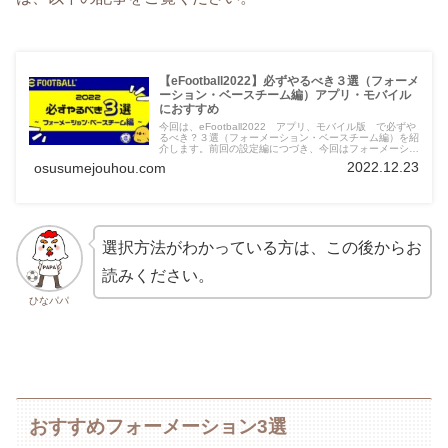
【eFootball2022】必ずやるべき３選（フォーメ
ーション・ベースチーム編）アプリ・モバイル
におすすめ
今回は、eFootball2022 アプリ、モバイル版 で必ずや
るべき？３選（フォーメーション・ベースチーム編）を紹
介します。前回の設定編につづき、今回はフォーメーショ
ン・ベースチーム編として紹介していきます！今回も、初
2022.12.23
osusumejouhou.com
心者の方はもちろん、前作からの方も知っておくべき内容
について紹介していきますので、よろしくお願いいたしま
す。
選択方法がわかっている方は、この後からお
読みください。
ひなパパ
おすすめフォーメーション3選