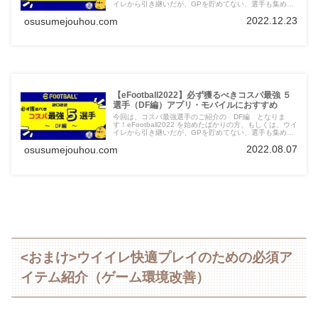
イレから引き継いだが、GPを貯めてない、選手も集めて
いなかった・・・そんな方のためにコスパの高い選手を
2022.12.23
osusumejouhou.com
5名 選びました。GPはあまり持っていないけど、戦力
を増強したい！という方には参考になるかと思います。無
料配布チケットの利用先として、一番人気の無さそうな
（？）MFで、戦力不足に陥っている方が多いのではない
かと思いますので、まず今回は、MF からコスパの高いお
すすめの5選手紹介したいと思います。
【eFootball2022】必ず獲るべきコスパ最強 ５
選手（DF編）アプリ・モバイルにおすすめ
今回は、コスパ最強選手のご紹介の DF編 となりま
す！eFootball2022 を始めたばかりの方、もしくは、ウイ
イレから引き継いだが、GPを貯めてない、選手も集めて
いなかった・・・そんな方のために今回もコスパの高い選
2022.08.07
osusumejouhou.com
手を 5名 選びました。GPはあまり持っていないけ
ど、戦力を増強したい！という方に参考にしていただけれ
ば幸いです。
<おまけ>ウイイレ快適プレイのための必須ア
イテム紹介（ゲーム環境改善）