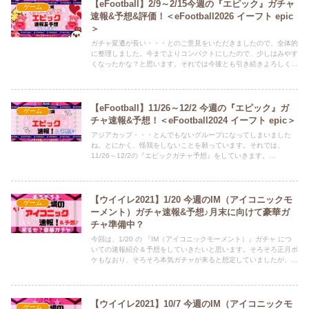
幸いです！※IMが登場するたびにランキングは変動の可能性があ
【eFootball】2/9～2/15今週の『エピック』ガチャ
ゲーム
ります。
速報&予想&評価！＜eFootball2026 イーフト epic
＞
ガチャ変遷が長い・・・とのご意見をいただきましたので、全体的
に整理しました。今までよりコンパクトにしたので、少しはみやす
くなったかな？と思います。それでは今後とも引き続きよろしくお
願いします！それでは、2/9～2/15 の『エピックガチャ予想・速
報・評価』をしていきます。Twitter（ひな担当）もよろしくお願い
します。ひなちゃんが、新記事の情報や、どうでも良いことつぶや
いてます。 ⇒ @HINAandPAPA
【eFootball】11/26～12/2 今週の『エピック』ガ
ゲーム
チャ速報&予想！＜eFootball2024 イーフト epic＞
アジアカップ・・・とんでもないグループになってしまいました
ね。とにかく、怪我をしないことを願っています。それでは、
11/26～12/2の『エピックガチャ予想』をしていきます。
Twitter（ひな担当）もよろしくお願いします。ひなちゃんが、新記
事の情報や、どうでも良いことつぶやいてます。 ⇒
@HINAandPAPA
【ウイイレ2021】1/20 今週のIM（アイコニックモ
ゲーム
ーメント）ガチャ速報&予想♪月末に向けて豪華ガ
チャ準備中？
今回は、1/20 の 『IM（アイコニックモーメント）』ガチャ につ
いての速報紹介＆予想をしていきたいと思います。そろそろ正月ボ
ケもなおり、そろそろ本気ガチャが来ると想定していましたが、な
かなか来ませんね。今週こそ！？それではIMガチャ予想をしてい
きます！そういえば、久しぶりに監督紹介・人選解説もしましたの
でそちらもよろしくお願いいたします。
【ウイイレ2021】10/7 今週のIM（アイコニックモ
ゲーム