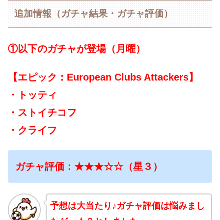
追加情報（ガチャ結果・ガチャ評価）
①以下のガチャが登場（月曜）
【エピック：European Clubs Attackers】
・トッティ
・ストイチコフ
・クライフ
ガチャ評価：★★★☆☆（星３）
予想は大当たり♪ガチャ評価は悩みまし