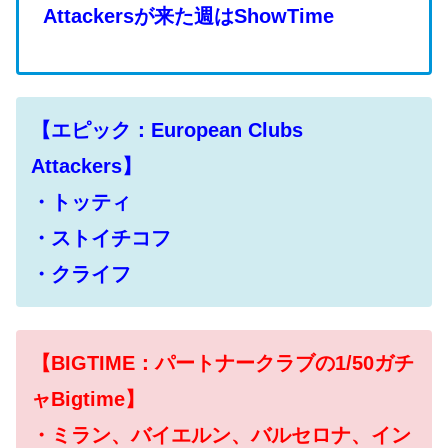
Attackersが来た週はShowTime
【エピック：
European Clubs
Attackers
】
・トッティ
・ストイチコフ
・クライフ
【BIGTIME：パートナークラブの1/50ガチ
ャBigtime】
・ミラン、バイエルン、バルセロナ、イン