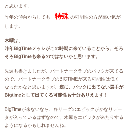
と思います。
特殊
昨年の傾向からしても
の可能性の方が高い気が
します。
木曜
は、
昨年BigTimeメッシがこの時期に来ていることから、そろ
そろBigTimeも来るのではないか
と思います。
先週も書きましたが、パートナークラブのパックが来てる
ので、パートナークラブのBIGTIMEが来る可能性は低く
なったかなと思いますが、
逆に、パックに出てない選手が
Bigtimeとして出てくる可能性も十分ありえます！
BigTimeが来ないなら、各リーグのエピックがかなりデー
タが入っているはずなので、木曜もエピックが来たりする
ようになるかもしれませんね。