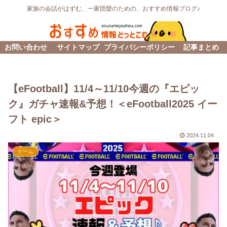
家族の会話がはずむ、一家団欒のための、おすすめ情報ブログ♪
お問い合わせ
サイトマップ
プライバシーポリシー
記事まとめ
【eFootball】11/4～11/10今週の『エピッ
ク』ガチャ速報&予想！＜eFootball2025 イー
フト epic＞
2024.11.04
ゲーム