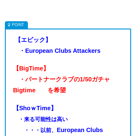
【エピック】
・European Clubs
Attackers
【BigTime】
・パートナークラブの1/50ガチャ
Bigtime を希望
【ShoｗTime】
・来る可能性は高い
European Clubs
・・・以前、