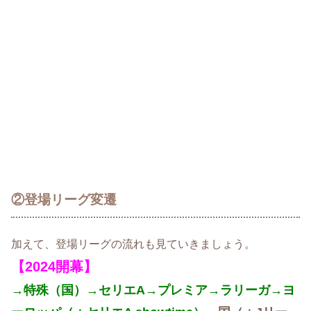
②登場リーグ変遷
加えて、登場リーグの流れも見ていきましょう。
【2024開幕】
→特殊（国）→セリエA→プレミア→ラリーガ→ヨ