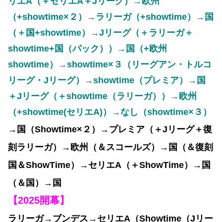
リエA（＋セリエA＋Jリーグ）→欧州
（+
showtime×２）→ラリーガ（+showtime）→国
（＋国+showtime）→Jリーグ（＋ラリーガ＋
showtime+国（パック））
→国（+欧州
showtime）→showtime×３（リーグアン・トルコ
リーグ・Jリーグ）→showtime（プレミア）→国
＋Jリーグ（
＋showtime（ラリーガ））→欧州
（+showtime(セリエA)）→なし（showtime×３）
→国（Showtime×２）→プレミア（＋Jリーグ＋復
刻ラリーガ）→欧州（＆スコールズ）→国（＆復刻
国＆ShowTime）→セリエA（＋ShowTime）→国
（＆国）→国
【2025開幕】
ラリーガ→ブンデス→セリエA
（
Showtime（Jリー