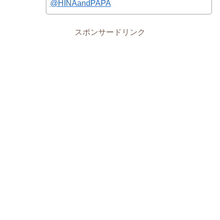
@HINAandPAPA
スポンサードリンク