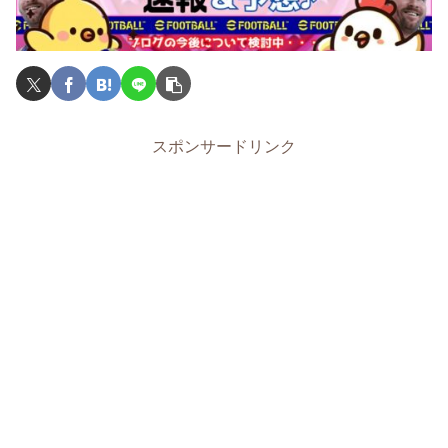
スポンサードリンク