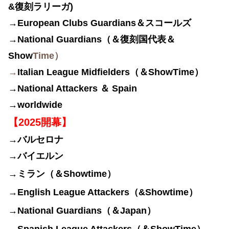
&
復刻ラリーガ)
→European Clubs Guardians＆スコールズ
→
National Guardians（＆復刻国代表＆
Show
Time）
→
Italian League Midfielders（＆ShowTime）
→National Attackers ＆ Spain
→worldwide
【2025開幕】
→バルセロナ
→バイエルン
→
ミラン（＆
Showtime）
→
English League Attackers（&
Showtime）
→
National Guardians（＆
Japan）