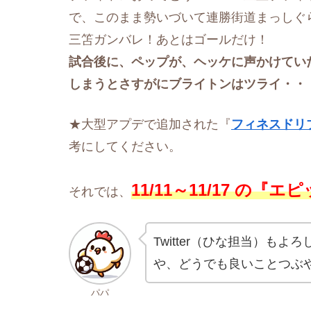
で、このまま勢いづいて連勝街道まっしぐ
三笘ガンバレ！あとはゴールだけ！
試合後に、ペップが、ヘッケに声かけてい
しまうとさすがにブライトンはツライ・・
★大型アプデで追加された『
フィネスドリ
考にしてください。
11/11
～11/17
の
『エピ
それでは、
Twitter（ひな担当）も
や、どうでも良いことつぶ
パパ