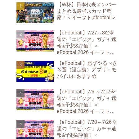
【W杯】日本代表メンバー
まとめ＆最強スカッド考
察！＜イーフト,efootball＞
【eFootball】7/27～8/2今
週の『エピック』ガチャ速
報&予想&評価！＜
eFootball2026 イーフト
epic＞
【eFootball】必ずやるべき
３選（設定編）アプリ・モ
バイルにおすすめ
【eFootball】7/6 ～7/12今
週の『エピック』ガチャ速
報&予想&評価！＜
eFootball2026 イーフト
epic＞
【eFootball】7/20～7/26今
週の『エピック』ガチャ速
報&予想&評価！＜