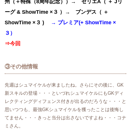
州（＋特殊（8周年記念））→ セリエA（ ＋ Jリ
ーグ & ShowTime ×３ ）→
ブンデス
（ ＋
ShowTime ×３ )
→ プレミア(+ ShowTime ×
３）
⇒
今回
③その他情報
先週はシュマイケルが来ましたね。さらにその後に、GK
新スキルの登場・・・といづれシュマイケルにもGKディ
レクティングディフェンス付きが出るのだろうな・・・と
思いつつも、最強GKシュマイケルを獲ったことは後悔し
てません・・・きっと当分は出さないですよね・・・コナ
ミさん。