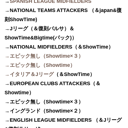
→
SPANISH LEAGUE MIDFIELDERS
→NATIONAL TEAMS ATTACKERS
（＆japan&
復
刻ShowTime)
→Jリーグ（＆復刻バルサ）＆
ShowTime&Bigtime(パック)）
→NATIONAL MIDFIELDERS（＆ShowTime）
→エピック無し（Showtime×３）
→エピック無し（Showtime）
→イタリア＆Jリーグ
（＆ShowTime）
→
EUROPEAN CLUBS ATTACKERS（＆
Showtime）
→エピック無し（Showtime×３）
→イングランド（Showtime×２）
→ENGLISH LEAGUE MIDFIELDERS
（＆Jリーグ