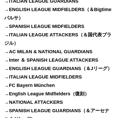
→
ITALIAN LEAGUE GUARDIANS
→ENGLISH LEAGUE MIDFIELDERS（＆Bigtime
バルサ）
→SPANISH LEAGUE MIDFIELDERS
→ITALIAN LEAGUE ATTACKERS（＆国代表ブラ
ジル）
→
AC MILAN &
NATIONAL GUARDIANS
→Inter ＆
SPANISH LEAGUE ATTACKERS
→ENGLISH LEAGUE GUARDIANS（＆Jリーグ
）
→ITALIAN LEAGUE MIDFIELDERS
→FC Bayern München
→English League Midfielders（復刻）
→NATIONAL ATTACKERS
→SPANISH LEAGUE GUARDIANS（＆
アーセナ