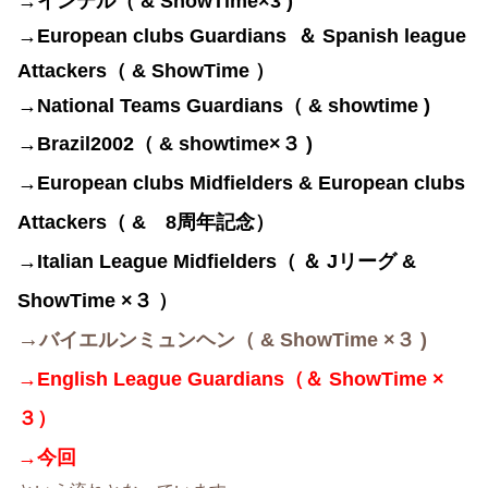
→インテル
（ & ShowTime×3 )
→European clubs Guardians ＆ Spanish league
Attackers
（ &
ShowTime ）
→
National Teams Guardians（ &
showtime )
→Brazil2002（ & showtime×３ )
→European clubs Midfielders & European clubs
Attackers（ & 8周年記念）
→
Italian League Midfielders（ ＆ Jリーグ &
ShowTime ×３ ）
→
バイエルンミュンヘン（ &
ShowTime ×３ )
→
English League Guardians（＆ ShowTime ×
３）
→今回