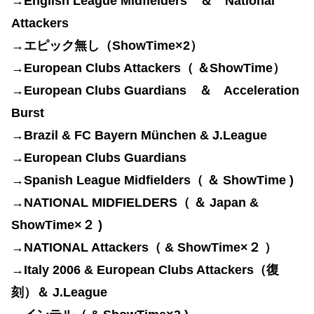
→English League Midfielders ＆ National
Attackers
→
エピック無し（ShowTime×2）
→European Clubs Attackers（ ＆ShowTime）
→European Clubs Guardians ＆ Acceleration
Burst
→Brazil &
FC Bayern München & J.League
→European Clubs Guardians
→Spanish League Midfielders（ ＆
ShowTime )
→NATIONAL MIDFIELDERS
（
＆ Japan &
ShowTime×２
)
→
NATIONAL Attackers（ &
ShowTime×２ ）
→
Italy 2006 & European Clubs A
ttackers（復
刻）＆ J.League