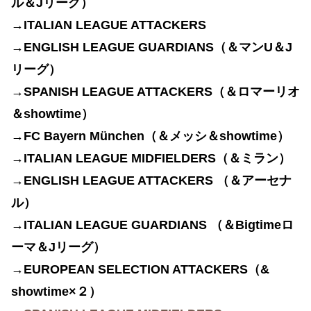
ル＆Jリーグ）
→
ITALIAN LEAGUE ATTACKERS
→
ENGLISH LEAGUE GUARDIANS
（＆マンU＆
J
リーグ）
→SPANISH LEAGUE ATTACKERS（＆ロマーリオ
＆showtime）
→FC Bayern München（＆メッシ＆showtime）
→ITALIAN LEAGUE MIDFIELDERS（＆ミラン）
→
ENGLISH LEAGUE ATTACKERS
（＆
アーセナ
ル）
→
ITALIAN LEAGUE GUARDIANS （＆Bigtime
ロ
ーマ＆
Jリーグ）
→EUROPEAN SELECTION ATTACKERS（&
showtime×２）