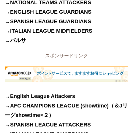
→NATIONAL TEAMS ATTACKERS
→ENGLISH LEAGUE GUARDIANS
→SPANISH LEAGUE GUARDIANS
→ITALIAN LEAGUE MIDFIELDERS
→バルサ
スポンサードリンク
→English League Attackers
→AFC CHAMPIONS LEAGUE (showtime)（＆Jリ
ーグshowtime×２
）
→
SPANISH LEAGUE ATTACKERS