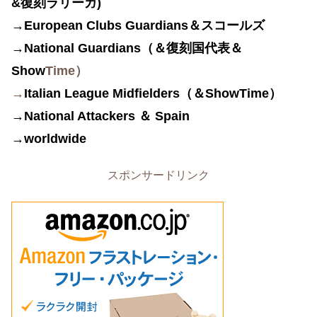
&
復刻ラリーガ)
→European Clubs Guardians＆スコールズ
→
National Guardians（＆復刻国代表＆
Show
Time）
→
Italian League Midfielders（＆ShowTime）
→National Attackers ＆ Spain
→worldwide
スポンサードリンク