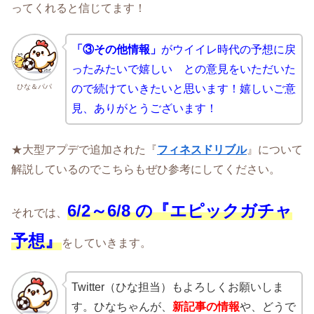
ってくれると信じてます！
「③その他情報」
がウイイレ時代の予想に戻
ったみたいで嬉
しい との意見をいただいた
ひな＆パパ
ので続けていきたいと思います！嬉しいご意
見、ありがとうございます！
★大型アプデで追加された『
フィネスドリブル
』について
解説しているのでこちらもぜひ参考にしてください。
6/2
～6/8
の
『エピックガチャ
それでは、
予想』
をしていきます。
Twitter（ひな担当）もよろしくお願いしま
す。ひなちゃんが、
新記事の情報
や、どうで