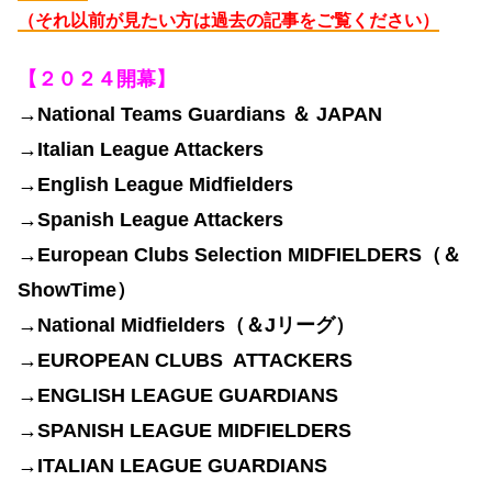
（それ以前が見たい方は過去の記事をご覧ください）
【２０２４開幕】
→National Teams Guardians ＆ JAPAN
→Italian League Attackers
→English League Midfielders
→Spanish League Attackers
→
European Clubs Selection MIDFIELDERS（＆
ShowTime）
→National Midfielders（＆Jリーグ）
→EUROPEAN CLUBS ATTACKERS
→ENGLISH LEAGUE GUARDIANS
→SPANISH LEAGUE MIDFIELDERS
→ITALIAN LEAGUE GUARDIANS