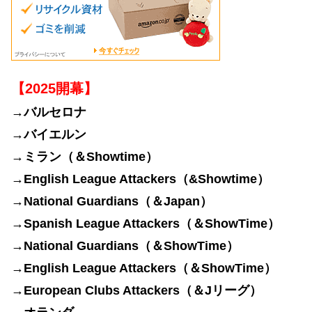
【2025開幕】
→バルセロナ
→バイエルン
→
ミラン（＆
Showtime）
→
English League Attackers（&
Showtime）
→
National Guardians（＆
Japan）
→
Spanish League Attackers（＆
ShowTime）
→
National Guardians（＆ShowTime）
→English League Attackers（＆ShowTime）
→European Clubs Attackers（＆Jリーグ）