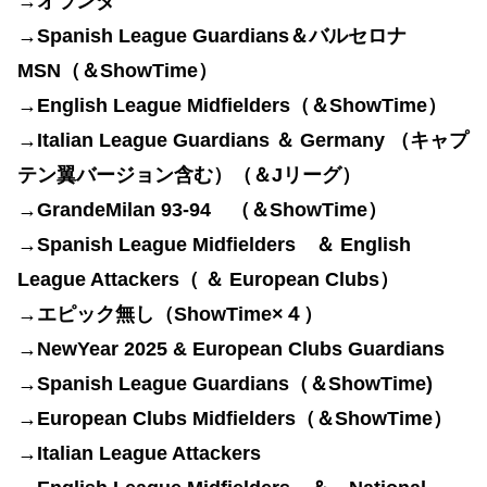
→オランダ
→Spanish League Guardians＆バルセロナ
MSN（＆ShowTime）
→English League Midfielders（＆
ShowTime）
→Italian League Guardians ＆
Germany （キャプ
テン翼バージョン含む）（＆Jリーグ）
→
GrandeMilan 93-94 （＆ShowTime）
→
Spanish League Midfielders ＆ English
League Attackers（ ＆ European Clubs）
→エピック無し（ShowTime×４）
→NewYear 2025 &
European Clubs Guardians
→Spanish League Guardians（＆
ShowTime)
→
European Clubs Midfielders（＆
ShowTime）
→Italian League Attackers