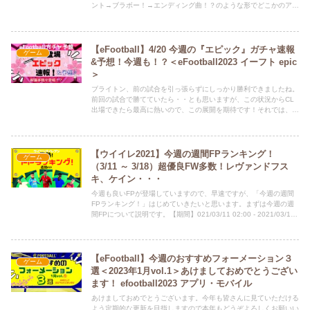
ント→ブラボー！→エンディング曲！？のような形でどこかのアニ
メの最終回を見ているかのような綺麗な終わり方でした 笑 日本
代表アジア編 完！ 次回から世界編！目指せW杯優勝！！！それ
では、3/24～3/30 の『エピックガチャ予想』をしていきます。
Twitter（ひな担当）もよろしくお願いします。ひなちゃんが、新記
【eFootball】4/20 今週の『エピック』ガチャ速報
ゲーム
事の情報や、どうでも良いことつぶやいてます。 ⇒
&予想！今週も！？＜eFootball2023 イーフト epic
@HINAandPAPA
＞
ブライトン、前の試合を引っ張らずにしっかり勝利できましたね。
前回の試合で勝てていたら・・とも思いますが、この状況からCL
出場できたら最高に熱いので、この展開を期待です！それでは、
４/20 の『エピックガチャ予想』をしていきます。Twitter（ひな
担当）もよろしくお願いします。ひなちゃんが、新記事の情報や、
どうでも良いことつぶやいてます。 ⇒ @HINAandPAPA
【ウイイレ2021】今週の週間FPランキング！
ゲーム
（3/11 ～ 3/18）超優良FW多数！レヴァンドフス
キ、ケイン・・・
今週も良いFPが登場していますので、早速ですが、「今週の週間
FPランキング！」はじめていきたいと思います。まずは今週の週
間FPについて説明です。【期間】021/03/11 02:00 - 2021/03/18
01:59 (UTC)【ガチャ】POTW: Worldwide Mar 11 '21
【eFootball】今週のおすすめフォーメーション３
ゲーム
選＜2023年1月vol.1＞あけましておめでとうござい
ます！ efootball2023 アプリ・モバイル
あけましておめでとうございます。今年も皆さんに見ていただける
よう定期的な更新を目指しますので本年もどうぞよろしくお願いい