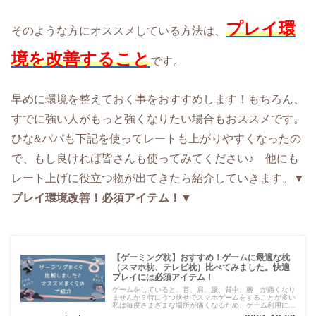
プレイ環
そのような方にオススメしている方法は、
境を改善すること
です。
早めに環境を整えておく事をおすすめします！もちろん、
すでに強い人がもっと強くなりたい場合もおススメです。
ひな&パパも下記を使ってレートも上がりやすくなったの
で、もし良ければ皆さんも使ってみてください♪ 他にも
レート上げに役立つ物が出てきたら紹介していきます。
▼
プレイ環境改善！必須アイテム！▼
【ゲーミング枕】おすすめ！ゲームに最適な枕
（スマホ枕、テレビ枕）比べてみました。快適
プレイには必須アイテム！
ゲームをしていると、首、肩、腰、背中、腕 が痛くなり
ませんか？特にうつ伏せでスマホゲームをすることが多い
私は毎度さまざまな場所が痛くなるため、ゲーム利用に適
したクッションや枕、椅子は無いものかと色々と試してい