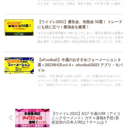
たします。それでは、今回は 新年１発目 1月 第１弾（１週目）
の『今週のおすすめフォーメーション３選』今週もいつものあのフ
ォーメーション、特殊なフォーメーション、人気のフォーメーショ
ン、が登場しています。
【ウイイレ2021】優良金、有能金 50選！ トレード
ゲーム
にも役に立つ！最強金を厳選！
そろそろ選手保有数が一杯になってしまい、選手を選別する必要が
でてきている人も多いのではないでしょうか？ひなパパも、正直有
能な選手（と好きな選手）以外は即放出状態です。そこで、今回
は、どの選手を残しておけば後々役に立つのかの参考にできるよ
う、有能、優良な金選手を50選手 選定、紹介します。ぜひ、トレ
ードにもお役立てください。※黒玉は別記事で紹介します。
【eFootball】今週のおすすめフォーメーション３
ゲーム
選＜2023年4月vol.4＞ efootball2023 アプリ・モバ
イル
今回は ４月 第4弾（4/20～4/27） の『今週のおすすめフォー
メーション３選』を紹介します。今週もいつものあのフォーメーシ
ョン、特殊なフォーメーション、人気のフォーメーション、が登場
しています。初心者の方はもちろん、ベテランも使えるフォーメー
ションを紹介していきますので、よろしくお願いいたします。
Twitter（ひな担当）もよろしくお願いします。ひなちゃんが、新記
事の情報や、どうでも良いことつぶやいてます。 ⇒
@HINAandPAPA
【ウイイレ2021】6/17 今週のIM（アイコ
ニックモーメント）ガチャ速報&予想♪新
規追加の日本人IMは？チームは？