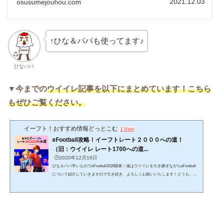
2021.12.03
osusumejouhou.com
ました。結果、私と同じように困っている方に、十分おす
すめできるゲーミング枕、クッション（世間的にはテレビ
枕というようです。）が見つかりましたので、紹介してい
きたいと思います。今回は、いろいろと試した中で、寄り
かかるタイプと、うつ伏せで利用するタイプで、それぞれ
最もおすすめできるものを紹介していきたいと思いますの
で、良ければ参考にしていただければ幸いです。
↑ひな＆パパも使ってます♪
ひなパパ
▼今までの
ウイイレ記事を以下にまとめています！こちら
もぜひご覧ください。
イーフト！おすすめ情報どっとこむ
1 User
eFootball攻略！イーフトレート２０００への道！
（旧：ウイイレ レート1700への道...
🕒️2020年12月19日
ひな＆パパ早いものでeFootball2026開幕！魂はウイイレを引き継ぎながらeFootball
について紹介していきますので引き続き、よろしくお願いいたします！どうも、ひ
な＆パパ です。親子でウイイレを楽しみながら記事を書いていたら、いつのまにや
ら記事数も増え、嬉しい事に見てくれている方も大幅に増えてきました！ありがと
うございます。そんなこんなで記事も増えてきましたので、「ウイイレ（eFootbal
l）に役立つ記事」のみの特別サイトを設けました。ここにウイイレ（eFootball）情
報をまとめていきますので、参考にしていただけると...