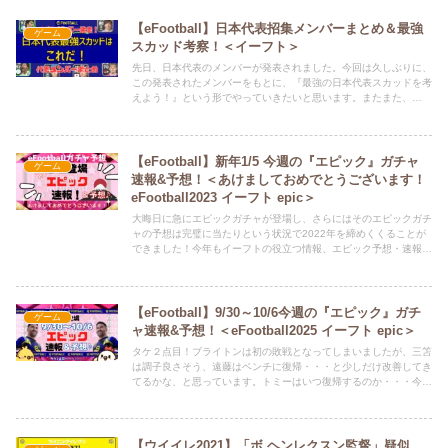
【eFootball】日本代表招集メンバーまとめ＆最強
ゲーム
スカッド考察！＜イーフト＞
先日、日本代表のメンバーが発表されました。今回は久しぶりに、
この発表されたメンバーをもとに、『最強の日本代表スカッドを考
えよう！』という形でやっていきたいと思います。またまた、
eFootballを使って、日本代表スカッドを作ってみたくなったひな
パパの暇つぶしにお付き合いいただければと思います。代表メンバ
ーもまとめていますので、休憩がてら見ていってください。ぜひ、
皆さんの考える日本代表スカッドも教えていただけると嬉しいで
【eFootball】新年1/5 今週の『エピック』ガチャ
ゲーム
す。Twitter（ひな担当）もよろしくお願いします。ひなちゃんが、
速報&予想！＜あけましておめでとうございます！
新記事の情報や、どうでも良いことつぶやいてます。 ⇒
eFootball2023 イーフト epic＞
@HINAandPAPA
大晦日に急にエピックガチャが登場し、さらにはそのエピックガチ
ャの予想は完璧に当たりという状況で2022年を締めくくることが
できました！今年もイーフトの役立つ情報、エピック予想・速報、
今週のおすすめフォーメーションなどいろいろと発信していきます
のでよろしくお願いいたします。それでは、新年1発目 1/５ の
『エピックガチャ予想』をしていきます。連続当たりの記録はどこ
まで伸ばせるでしょうか！
【eFootball】9/30～10/6今週の『エピック』ガチ
ゲーム
ャ速報&予想！＜eFootball2025 イーフト epic＞
タケ２点目！ブライトンは初の敗戦となってしまいましたが、三笘
は調子良さそう、遠藤はベンチに復帰・・・と少しだけ改善してき
てるかな、と思っています。トミーはいつ復帰するのか・・・今後
に期待です。★大型アプデで追加された『フィネスドリブル』につ
いて解説しているのでこちらもぜひ参考にしてください。それで
は、9/30～10/6 の『エピックガチャ予想』をしていきます。
Twitter（ひな担当）もよろしくお願いします。ひなちゃんが、新記
【ウイイレ2021】「ボ ヘンレクスン監督」疑似