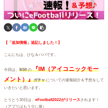
【「追加情報」追記しました！】
こんにちは、ひな＆パパです。
『
IM（アイコニックモー
今回は、
9/30
の
メント）』
ガチャ
についての速報紹介＆予想をして
いきたいと思います。
とうとう30日は、
eFootball2022がリリース
されます！
（アプリはもう少し後）