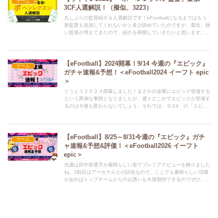
ゲーム
事の情報や、どうでも良いことつぶやいてます。 ⇒
3CF人選解説！（擬似、3223）
@HINAandPAPA
久しぶりの監督紹介＆人選解説です！eFootballになるまではもう
新監督も追加してくれないかと多少諦めていたのですが、最近、熱
い監督が増えてきたので、紹介を再開していきたいと思います。そ
れでは、今回、紹介する監督は・・・「ボ ヘンレクスン」となり
ます。この監督、最近出た監督の中で最強クラスの監督ですので、
ぜひ、見つけたらゲットすることをおすすめします！
【eFootball】2024開幕！9/14 今週の『エピック』
ゲーム
ガチャ速報&予想！＜eFootball2024 イーフト epic
＞
とうとう２０２４開幕しました！まさかの金曜にエピック登場する
という異例な事態となりましたが、週１どこかでエピックが登場す
るのは今後も変わらないでしょう。それでは、９/14 の『エピッ
クガチャ予想』をしていきます。Twitter（ひな担当）もよろしくお
願いします。ひなちゃんが、新記事の情報や、どうでも良いことつ
ぶやいてます。 ⇒ @HINAandPAPA
【eFootball】8/25～8/31今週の『エピック』ガチ
ゲーム
ャ速報&予想&評価！＜eFootball2026 イーフト
epic＞
先週は田中碧選手が素晴らしい形でプレミアデビューを飾りました
ね。2戦目はアーセナルとの試合なので、ここでも素晴らしい活躍
があればトップチームからのお誘いも今後期待できるのでぜひ、頑
張ってほしい！（これを書いているのはアーセナル戦前です。）そ
して、移籍期間ももう残りわずか・・・。タケだけでも移籍してほ
しいですね。アトレチコも獲らなそうですので、もうスパーズにか
けるしかない！？それでは、8/25～8/31 の『エピックガチャ予
想・速報・評価』をしていきます。Twitter（ひな担当）もよろしく