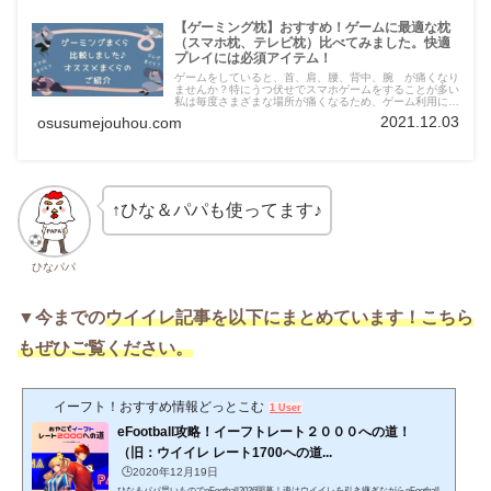
【ゲーミング枕】おすすめ！ゲームに最適な枕
（スマホ枕、テレビ枕）比べてみました。快適
プレイには必須アイテム！
ゲームをしていると、首、肩、腰、背中、腕 が痛くなり
ませんか？特にうつ伏せでスマホゲームをすることが多い
私は毎度さまざまな場所が痛くなるため、ゲーム利用に適
したクッションや枕、椅子は無いものかと色々と試してい
2021.12.03
osusumejouhou.com
ました。結果、私と同じように困っている方に、十分おす
すめできるゲーミング枕、クッション（世間的にはテレビ
枕というようです。）が見つかりましたので、紹介してい
きたいと思います。今回は、いろいろと試した中で、寄り
かかるタイプと、うつ伏せで利用するタイプで、それぞれ
最もおすすめできるものを紹介していきたいと思いますの
で、良ければ参考にしていただければ幸いです。
↑ひな＆パパも使ってます♪
ひなパパ
▼今までの
ウイイレ記事を以下にまとめています！こちら
もぜひご覧ください。
イーフト！おすすめ情報どっとこむ
1 User
eFootball攻略！イーフトレート２０００への道！
（旧：ウイイレ レート1700への道...
🕒️2020年12月19日
ひな＆パパ早いものでeFootball2026開幕！魂はウイイレを引き継ぎながらeFootball