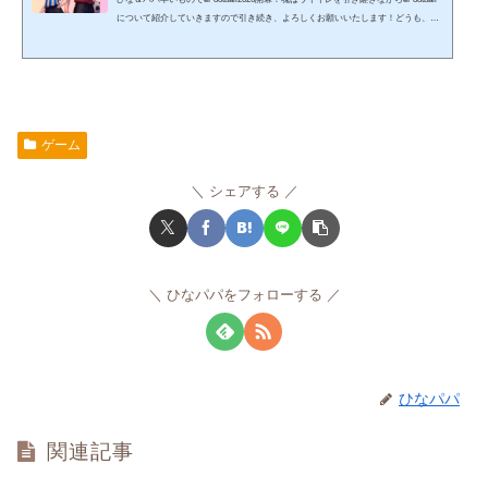
について紹介していきますので引き続き、よろしくお願いいたします！どうも、ひ
な＆パパ です。親子でウイイレを楽しみながら記事を書いていたら、いつのまにや
ら記事数も増え、嬉しい事に見てくれている方も大幅に増えてきました！ありがと
うございます。そんなこんなで記事も増えてきましたので、「ウイイレ（eFootbal
l）に役立つ記事」のみの特別サイトを設けました。ここにウイイレ（eFootball）情
報をまとめていきますので、参考にしていただけると...
ゲーム
シェアする
ひなパパをフォローする
ひなパパ
関連記事