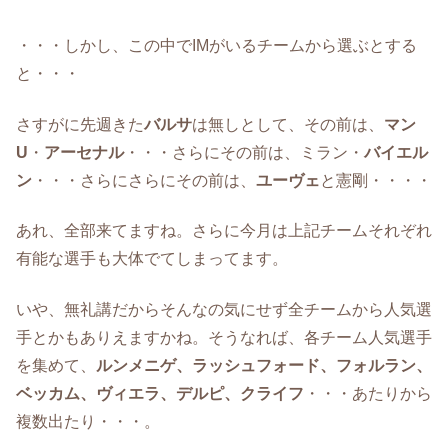
・・・しかし、この中でIMがいるチームから選ぶとする
と・・・
さすがに先週きた
バルサ
は無しとして、その前は、
マン
U
・
アーセナル
・・・さらにその前は、ミラン・
バイエル
ン
・・・さらにさらにその前は、
ユーヴェ
と憲剛・・・・
あれ、全部来てますね。さらに今月は上記チームそれぞれ
有能な選手も大体でてしまってます。
いや、無礼講だからそんなの気にせず全チームから人気選
手とかもありえますかね。そうなれば、各チーム人気選手
を集めて、
ルンメニゲ、ラッシュフォード、フォルラン、
ベッカム、ヴィエラ、デルピ、クライフ
・・・あたりから
複数出たり・・・。