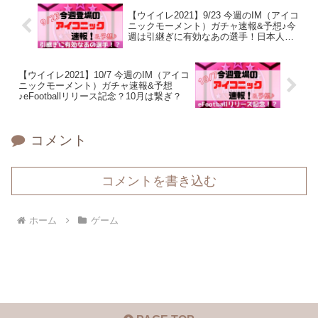
お願いします。ひなちゃんが、新記事の情報や、どうでも良いこと
【ウイイレ2021】9/23 今週のIM（アイコ
つぶやいてます。 ⇒ @HINAandPAPA
ニックモーメント）ガチャ速報&予想♪今
週は引継ぎに有効なあの選手！日本人
は？eFootball情報は？
【ウイイレ2021】10/7 今週のIM（アイコ
ニックモーメント）ガチャ速報&予想
♪eFootballリリース記念？10月は繋ぎ？
コメント
コメントを書き込む
ホーム
ゲーム