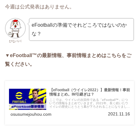
今週は公式発表はありません。
eFootballの準備でそれどころではないのか
な？
ひなパパ
▼eFootball™の最新情報、事前情報まとめはこちらをご
覧ください。
【eFootball（ウイイレ2022）】最新情報！事前
情報まとめ。IM引継ぎは？
ここでは、ウイイレの次回作である「eFootball™」につ
いての情報をまとめていきます。2021年、長く続いたウ
イイレの歴史にとうとう幕が下ろされることになりまし
た。初代ウイイレからやってきた身としては正直寂しいで
2021.11.16
osusumejouhou.com
すが、気持ちを切り替えて行きたいと思います！きっと、
ウイイレから良い点は継承してくれると思っておりますの
で、eFootballに期待しましょう！それでは、気になる
eFootball（ウイイレ2022）についての情報を紹介してい
きたいと思います。（随時更新していきます。）