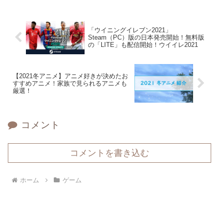
＾；すでに出ているプラットフォームでのeFootball2022アップデ
ートも延期・・・なんてことになっているので、アプリ版もさらに
遅くなるかもしれませんね。いつまで、ウイイレが続くかわからな
くなってきましたが、あと少しだと思うのでお付き合いいただける
「ウイニングイレブン2021」
と嬉しいです^^ eFootballになってからも新たな形で紹介してい
Steam（PC）版の日本発売開始！無料版
くので、引き続きよろしくお願いいたします♪
の「LITE」も配信開始！ウイイレ2021
【2021冬アニメ】アニメ好きが決めたお
すすめアニメ！家族で見られるアニメも
厳選！
コメント
コメントを書き込む
ホーム
ゲーム