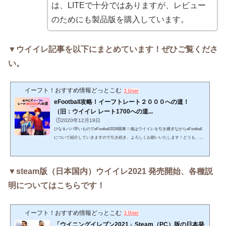
は、LITEで十分ではありますが、レビュー
のためにも製品版を購入しています。
▼ウイイレ記事を以下にまとめています！ぜひご覧くださ
い。
イーフト！おすすめ情報どっとこむ
1 User
eFootball攻略！イーフトレート２０００への道！
（旧：ウイイレ レート1700への道...
🕒️2020年12月19日
ひな＆パパ早いものでeFootball2026開幕！魂はウイイレを引き継ぎながらeFootball
について紹介していきますので引き続き、よろしくお願いいたします！どうも、ひ
な＆パパ です。親子でウイイレを楽しみながら記事を書いていたら、いつのまにや
ら記事数も増え、嬉しい事に見てくれている方も大幅に増えてきました！ありがと
うございます。そんなこんなで記事も増えてきましたので、「ウイイレ（eFootbal
▼steam版（日本国内）ウイイレ2021 発売開始、各種説
l）に役立つ記事」のみの特別サイトを設けました。ここにウイイレ（eFootball）情
報をまとめていきますので、参考にしていただけると...
明についてはこちらです！
イーフト！おすすめ情報どっとこむ
1 User
「ウイニングイレブン2021」Steam（PC）版の日本発