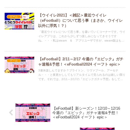
ら・・・三笘もブライトンに残留もありかなと思わせるくらい雰囲
気がいいですね。でも何人か移籍してしまいますよね。。。★大型
アプデで追加された『フィネスドリブル』について解説しているの
でこちらもぜひ参考にしてください。それでは、2/24～3/2 の『エ
【ウイイレ2021】＜雑記＞最近ウイイレ
ゲーム
ピックガチャ予想』をしていきます。Twitter（ひな担当）もよろし
（eFootball）について思う事（まさか、ウイイレ
くお願いします。ひなちゃんが、新記事の情報や、どうでも良いこ
以外に浮気！？）
とつぶやいてます。 ⇒ @HINAandPAPA
「最近ウイイレについて思う事」を書いていくコーナーです。ウイ
イレアプリは、これから少しずつ楽しみになってきそうです
ね。・・・私はsteam ＆ アプリユーザですが、steam版はもう
放置・・・しかし、アプリに希望が出てきたのでウイイレ愛は今後
も継続です。ところで、ウイイレ愛は変わらないのですが、実
は・・・この残念な期間に別ゲーをはじめました（浮気！？ その
ゲームとは・・・
【eFootball】2/11～2/17 今週の『エピック』ガチ
ゲーム
ャ速報&予想！＜eFootball2024 イーフト epic＞
3連休楽しんでますか？ブライトン、リヴァプール、アーセナ
ル・・・と夜更かししてもリアルタイムで見られるのは嬉しい限り
です。それでは、2/11～2/17の『エピックガチャ予想』をしてい
きます。Twitter（ひな担当）もよろしくお願いします。ひなちゃん
が、新記事の情報や、どうでも良いことつぶやいてます。 ⇒
@HINAandPAPA
【eFootball】新シーズン！12/10～12/16
今週の『エピック』ガチャ速報&予想！
＜eFootball2024 イーフト epic＞