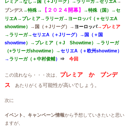
レミア→なし→国（＋Jリーグ）→ラリーガ→セリエA
→
→
【２０２４開幕】
ブンデス
→特殊
→特殊（国）→セ
リエA→プレミア→ラリーガ→ヨーロッパ（＋セリエA
showtime）
→国（＋Jリーグ）→
ヨーロッパ
→プレミア
→ラリーガ→
セリエA（＋Jリーグ）→国（＋国
showtime
）→プレミア（＋J Showtime
）→ラリーガ
（+ラリーガshowtime）→
セリエA（＋欧州showtime）
→
ラリーガ（＋中村俊輔
）
⇒
今回
プレミア か ブンデ
この流れなら・・・次は、
ス
可能性が高いでしょう。
あたりがくる
次に
イベント、キャンペーン情報
から予想していきたいと思い
ますが、