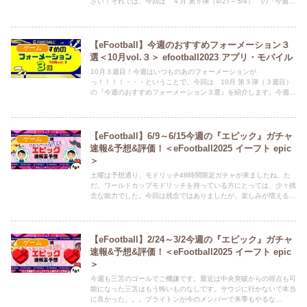
さい！それでは、今回は ４月 第５弾（4/27～5/4） の『今週の
おすすめフォーメーション３選』を紹介します。今週もいつものあ
のフォーメーション、特殊なフォーメーション、人気のフォーメー
ション、が登場しています。初心者の方はもちろん、ベテランも使
えるフォーメーションを紹介していきますので、よろしくお願いい
【eFootball】今週のおすすめフォーメーション３
ゲーム
たします。Twitter（ひな担当）もよろしくお願いします。ひなちゃ
選＜10月vol.３＞ efootball2023 アプリ・モバイル
んが、新記事の情報や、どうでも良いことつぶやいてます。 ⇒
10月３週目！今週はいつものあのフォーメーションが
@HINAandPAPA
っ！！！！・・・ということで、今回は 10月 第３弾（３週目）
の『今週のおすすめフォーメーション３選』を紹介します。今週も
いつものあのフォーメーション、特殊なフォーメーション、人気の
フォーメーション、が登場しています。初心者の方はもちろん、ベ
テランも使えるフォーメーションを紹介していきますので、よろし
くお願いいたします。
【eFootball】6/9～6/15今週の『エピック』ガチャ
ゲーム
速報&予想&評価！＜eFootball2025 イーフト epic
＞
土曜は予想通り、モドリッチ48時間限定ガチャが来ましたね。た
だ、ワールドカップモドリッチを持っている方にとっては、少々残
念な能力でした。今回は残念ではありましたが、楽しみが増えるの
で定期的に48時間限定ガチャは開催してほしいです。それでは、
6/9～6/15 の『エピックガチャ予想』をしていきます。Twitter（ひ
な担当）もよろしくお願いします。ひなちゃんが、新記事の情報
や、どうでも良いことつぶやいてます。 ⇒ @HINAandPAPA
【eFootball】2/24～3/2今週の『エピック』ガチャ
ゲーム
速報&予想&評価！＜eFootball2025 イーフト epic
＞
今週も三笘のゴールでご機嫌です。最近は中央突破からの得点も可
能になった三笘はもう怖いものなしです。サウジに行かないで本当
に良かった。。。ブライトンが今のメンバーで来季もやるな