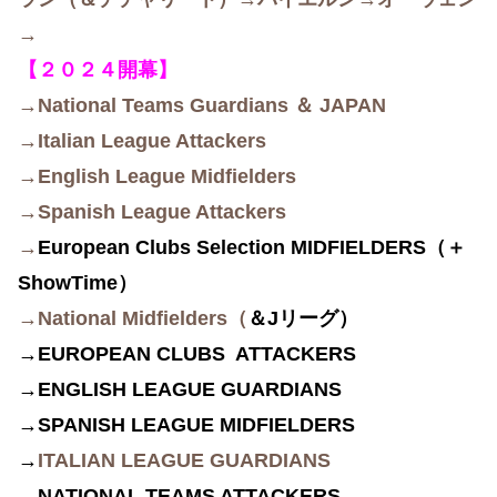
→
【２０２４開幕】
→National Teams Guardians ＆ JAPAN
→Italian League Attackers
→English League Midfielders
→Spanish League Attackers
→
European Clubs Selection MIDFIELDERS（＋
ShowTime）
→National Midfielders（
＆Jリーグ）
→EUROPEAN CLUBS ATTACKERS
→ENGLISH LEAGUE GUARDIANS
→SPANISH LEAGUE MIDFIELDERS
→
ITALIAN LEAGUE GUARDIANS
→NATIONAL TEAMS ATTACKERS