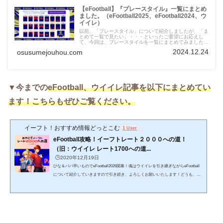
【eFootball】『プレースタイル』一覧にまとめ
ました。（eFootball2025、eFootball2024、ウ
イイレ）
以前、「プレースタイル」について紹介しましたが、「ま
とめて一覧で見たい」・・・といったご要望にお応えし
て、今回は、プレースタイルを一覧にまとめてみましたの
で、ぜひ、ご活用ください。Twitter（ひな担当）もよろし
2024.12.24
osusumejouhou.com
くお願いします。新記事の情報や、どうでも良いことつぶ
やいてます。 ⇒ ＠HINAandPAPA
▼今までの
eFootball、
ウイイレ記事を以下にまとめてい
ます！こちらもぜひご覧ください。
イーフト！おすすめ情報どっとこむ
1 User
eFootball攻略！イーフトレート２０００への道！
（旧：ウイイレ レート1700への道...
🕒️2020年12月19日
ひな＆パパ早いものでeFootball2026開幕！魂はウイイレを引き継ぎながらeFootball
について紹介していきますので引き続き、よろしくお願いいたします！どうも、ひ
な＆パパ です。親子でウイイレを楽しみながら記事を書いていたら、いつのまにや
ら記事数も増え、嬉しい事に見てくれている方も大幅に増えてきました！ありがと
うございます。そんなこんなで記事も増えてきましたので、「ウイイレ（eFootbal
l）に役立つ記事」のみの特別サイトを設けました。ここにウイイレ（eFootball）情
報をまとめていきますので、参考にしていただけると...