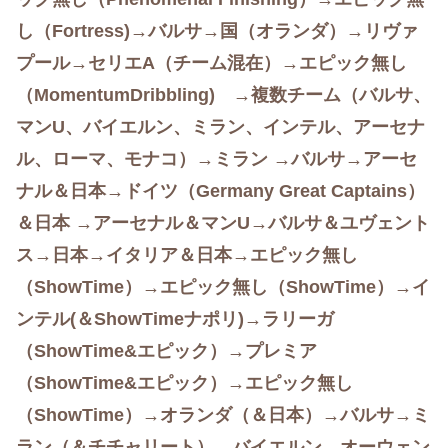
し（Fortress)→バルサ→国（オランダ）→リヴァ
プール→セリエA（チーム混在）→エピック無し
（MomentumDribbling) →複数チーム（
バルサ、
マンU、
バイエルン、
ミラン、
インテル、
アーセナ
ル、
ローマ、
モナコ
）→ミラン →バルサ→アーセ
ナル＆日本→ドイツ（Germany Great Captains）
＆日本 →アーセナル＆マンU→バルサ＆ユヴェント
ス→日本→イタリア＆日本→エピック無し
（ShowTime）→エピック無し（ShowTime）→
イ
ンテル(＆ShowTimeナポリ)→ラリーガ
（ShowTime&エピック
）→プレミア
（ShowTime&エピック）→エピック無し
（ShowTime）→オランダ（＆日本）→バルサ→ミ
ラン（＆チチャリート）→バイエルン→オーウェン